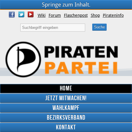
Springe zum Inhalt.
Wiki
Forum
Flaschenpost
Shop
Pirateninfo
Home
Jetzt mitmachen!
Wahlkampf
Bezirksverband
YouTube
Kontakt
Twitter