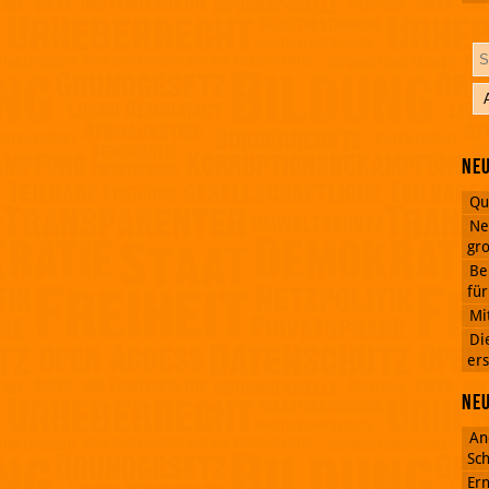
Neu
Qu
Ne
gro
Be
fü
Mi
Di
ers
Ne
An
Sch
Ern