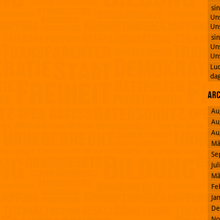
si
Uns
Uns
si
Uns
Uns
Lu
dag
Ar
Au
Au
Au
Mä
Se
Ju
Mä
Fe
Ja
De
No