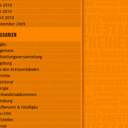
ni 2010
i 2010
ril 2010
ptember 2009
tegorien
lgäu
lgemein
fstellungsversammlung
gsburg
s den Kreisverbänden
richte
zirksrat
ergie
eihandelsabkommen
nzburg
ufbeuren & Ostallgäu
u-Ulm
izielles
esse