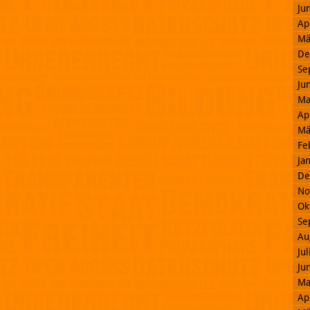
Ju
Ap
Mä
De
Se
Ju
Ma
Ap
Mä
Fe
Ja
De
No
Ok
Se
Au
Ju
Ju
Ma
Ap