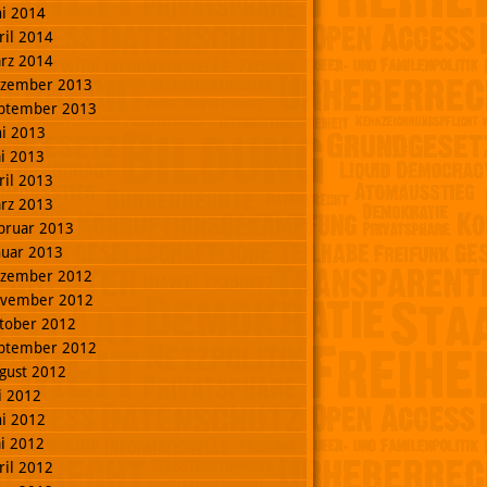
ni 2014
ril 2014
rz 2014
zember 2013
ptember 2013
ni 2013
i 2013
ril 2013
rz 2013
bruar 2013
nuar 2013
zember 2012
vember 2012
tober 2012
ptember 2012
gust 2012
li 2012
ni 2012
i 2012
ril 2012