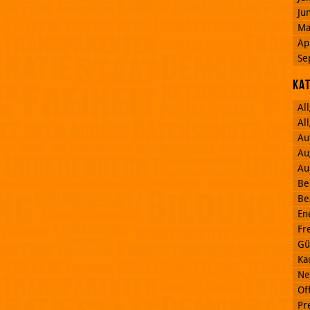
Ju
Ma
Ap
Se
Ka
Al
Al
Au
Au
Au
Be
Be
En
Fr
Gü
Ka
Ne
Off
Pr