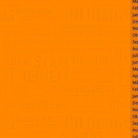
Mä
Fe
Ja
De
No
Ok
Se
Au
Ju
Ju
Ma
Ap
Mä
Fe
Ja
De
No
Ok
Se
Au
Ju