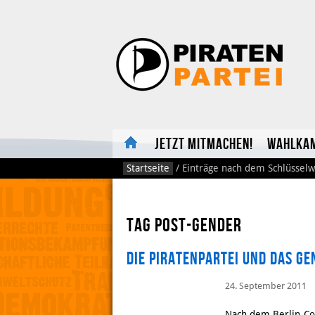
Jetzt mitmachen!
Wahlka
Startseite
/
Einträge nach dem Schlüsselw
Tag Post-Gender
Die Piratenpartei und das G
24. September 2011
Nach dem Berlin-Cou