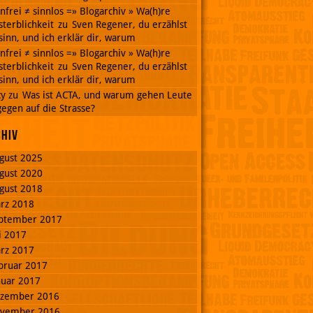
nnfrei ≠ sinnlos =» Blogarchiv » Wa(h)re
terblichkeit
zu
Sven Regener, du erzählst
inn, und ich erklär dir, warum
nnfrei ≠ sinnlos =» Blogarchiv » Wa(h)re
terblichkeit
zu
Sven Regener, du erzählst
inn, und ich erklär dir, warum
cy
zu
Was ist ACTA, und warum gehen Leute
egen auf die Strasse?
chiv
gust 2025
gust 2020
gust 2018
rz 2018
ptember 2017
li 2017
rz 2017
bruar 2017
nuar 2017
zember 2016
vember 2016