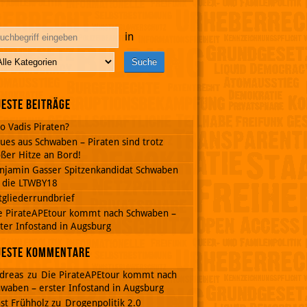
in
este Beiträge
o Vadis Piraten?
ues aus Schwaben – Piraten sind trotz
ßer Hitze an Bord!
njamin Gasser Spitzenkandidat Schwaben
r die LTWBY18
tgliederrundbrief
e PirateAPEtour kommt nach Schwaben –
ter Infostand in Augsburg
ueste Kommentare
dreas
zu
Die PirateAPEtour kommt nach
waben – erster Infostand in Augsburg
st Frühholz
zu
Drogenpolitik 2.0