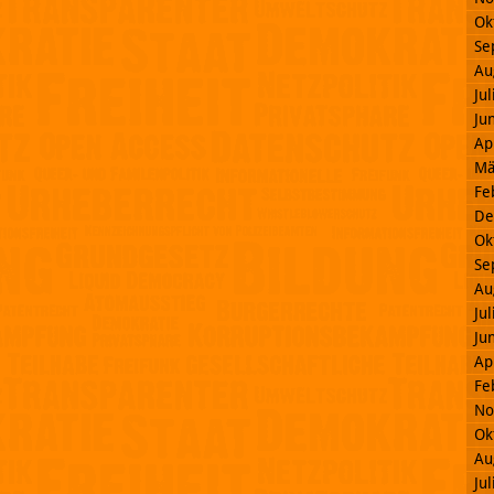
Ok
Se
Au
Ju
Ju
Ap
Mä
Fe
De
Ok
Se
Au
Ju
Ju
Ap
Fe
No
Ok
Au
Ju