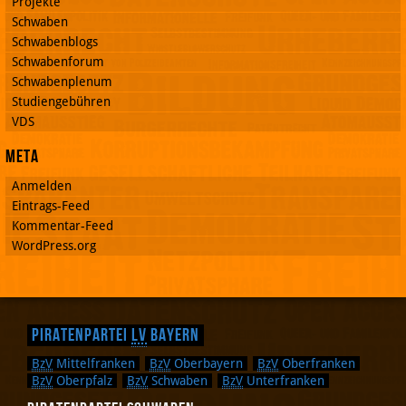
Projekte
Schwaben
Schwabenblogs
Schwabenforum
Schwabenplenum
Studiengebühren
VDS
Meta
Anmelden
Eintrags-Feed
Kommentar-Feed
WordPress.org
Piratenpartei
LV
Bayern
BzV
Mittelfranken
BzV
Oberbayern
BzV
Oberfranken
BzV
Oberpfalz
BzV
Schwaben
BzV
Unterfranken