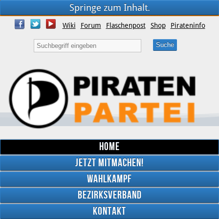
Springe zum Inhalt.
Wiki
Forum
Flaschenpost
Shop
Pirateninfo
Home
Jetzt mitmachen!
Wahlkampf
Bezirksverband
YouTube
Kontakt
Twitter