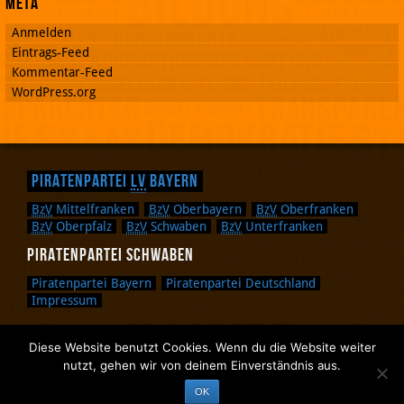
Meta
Anmelden
Eintrags-Feed
Kommentar-Feed
WordPress.org
Piratenpartei
LV
Bayern
BzV
Mittelfranken
BzV
Oberbayern
BzV
Oberfranken
BzV
Oberpfalz
BzV
Schwaben
BzV
Unterfranken
Piratenpartei Schwaben
Piratenpartei Bayern
Piratenpartei Deutschland
Impressum
Diese Website benutzt Cookies. Wenn du die Website weiter
Zurück nach oben.
nutzt, gehen wir von deinem Einverständnis aus.
Zurück zum Anfang des Textes.
OK
Zurück zur Sucheingabe.