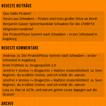
Neueste Beiträge
Quo Vadis Piraten?
Neues aus Schwaben – Piraten sind trotz großer Hitze an Bord!
Benjamin Gasser Spitzenkandidat Schwaben für die LTWBY18
Mitgliederrundbrief
Die PirateAPEtour kommt nach Schwaben – erster Infostand in
Augsburg
Neueste Kommentare
Andreas
zu
Die PirateAPEtour kommt nach Schwaben – erster
Infostand in Augsburg
Ernst Frühholz
zu
Drogenpolitik 2.0
sinnfrei ≠ sinnlos =» Blogarchiv » Wa(h)re Unsterblichkeit
zu
Sven
Regener, du erzählst Unsinn, und ich erklär dir, warum
sinnfrei ≠ sinnlos =» Blogarchiv » Wa(h)re Unsterblichkeit
zu
Sven
Regener, du erzählst Unsinn, und ich erklär dir, warum
Lucy
zu
Was ist ACTA, und warum gehen Leute dagegen auf die
Strasse?
Archiv