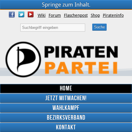
Springe zum Inhalt.
Wiki
Forum
Flaschenpost
Shop
Pirateninfo
Home
Jetzt mitmachen!
Wahlkampf
Bezirksverband
YouTube
Kontakt
Twitter