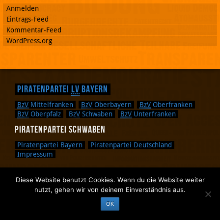
Anmelden
Eintrags-Feed
Kommentar-Feed
WordPress.org
Piratenpartei
LV
Bayern
BzV
Mittelfranken
BzV
Oberbayern
BzV
Oberfranken
BzV
Oberpfalz
BzV
Schwaben
BzV
Unterfranken
Piratenpartei Schwaben
Piratenpartei Bayern
Piratenpartei Deutschland
Impressum
Diese Website benutzt Cookies. Wenn du die Website weiter
Zurück nach oben.
nutzt, gehen wir von deinem Einverständnis aus.
Zurück zum Anfang des Textes.
OK
Zurück zur Sucheingabe.