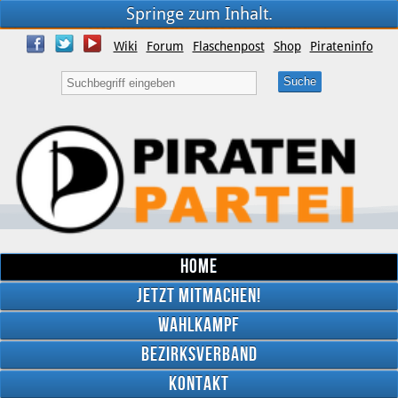
Springe zum Inhalt.
Wiki
Forum
Flaschenpost
Shop
Pirateninfo
Home
Jetzt mitmachen!
Wahlkampf
Bezirksverband
YouTube
Kontakt
Twitter