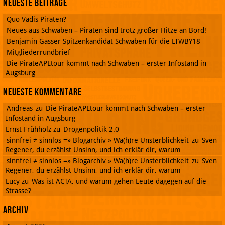
Neueste Beiträge
Quo Vadis Piraten?
Neues aus Schwaben – Piraten sind trotz großer Hitze an Bord!
Benjamin Gasser Spitzenkandidat Schwaben für die LTWBY18
Mitgliederrundbrief
Die PirateAPEtour kommt nach Schwaben – erster Infostand in
Augsburg
Neueste Kommentare
Andreas
zu
Die PirateAPEtour kommt nach Schwaben – erster
Infostand in Augsburg
Ernst Frühholz
zu
Drogenpolitik 2.0
sinnfrei ≠ sinnlos =» Blogarchiv » Wa(h)re Unsterblichkeit
zu
Sven
Regener, du erzählst Unsinn, und ich erklär dir, warum
sinnfrei ≠ sinnlos =» Blogarchiv » Wa(h)re Unsterblichkeit
zu
Sven
Regener, du erzählst Unsinn, und ich erklär dir, warum
Lucy
zu
Was ist ACTA, und warum gehen Leute dagegen auf die
Strasse?
Archiv