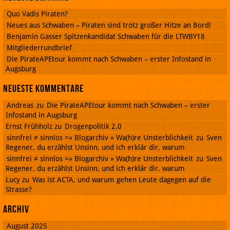
Quo Vadis Piraten?
Neues aus Schwaben – Piraten sind trotz großer Hitze an Bord!
Benjamin Gasser Spitzenkandidat Schwaben für die LTWBY18
Mitgliederrundbrief
Die PirateAPEtour kommt nach Schwaben – erster Infostand in
Augsburg
Neueste Kommentare
Andreas
zu
Die PirateAPEtour kommt nach Schwaben – erster
Infostand in Augsburg
Ernst Frühholz
zu
Drogenpolitik 2.0
sinnfrei ≠ sinnlos =» Blogarchiv » Wa(h)re Unsterblichkeit
zu
Sven
Regener, du erzählst Unsinn, und ich erklär dir, warum
sinnfrei ≠ sinnlos =» Blogarchiv » Wa(h)re Unsterblichkeit
zu
Sven
Regener, du erzählst Unsinn, und ich erklär dir, warum
Lucy
zu
Was ist ACTA, und warum gehen Leute dagegen auf die
Strasse?
Archiv
August 2025