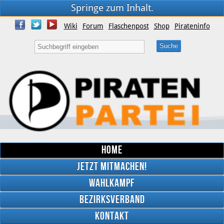
Springe zum Inhalt.
Wiki
Forum
Flaschenpost
Shop
Pirateninfo
Home
Jetzt mitmachen!
Wahlkampf
Bezirksverband
YouTube
Kontakt
Twitter