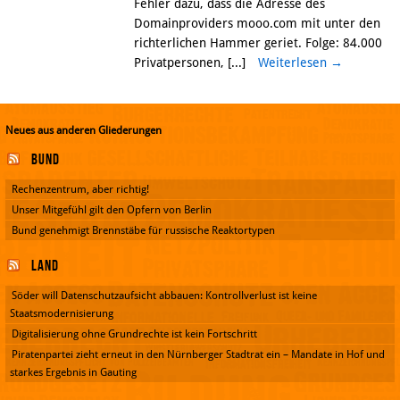
Fehler dazu, dass die Adresse des
Domainproviders mooo.com mit unter den
richterlichen Hammer geriet. Folge: 84.000
Privatpersonen, [...]
Weiterlesen
→
Neues aus anderen Gliederungen
Bund
Rechenzentrum, aber richtig!
Unser Mitgefühl gilt den Opfern von Berlin
Bund genehmigt Brennstäbe für russische Reaktortypen
Land
Söder will Datenschutzaufsicht abbauen: Kontrollverlust ist keine
Staatsmodernisierung
Digitalisierung ohne Grundrechte ist kein Fortschritt
Piratenpartei zieht erneut in den Nürnberger Stadtrat ein – Mandate in Hof und
starkes Ergebnis in Gauting