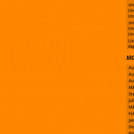
si
Uns
Uns
si
Uns
Uns
Lu
dag
Ar
Au
Au
Au
Mä
Se
Ju
Mä
Fe
Ja
De
No