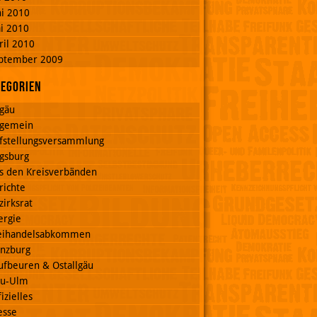
ni 2010
i 2010
ril 2010
ptember 2009
tegorien
lgäu
lgemein
fstellungsversammlung
gsburg
s den Kreisverbänden
richte
zirksrat
ergie
eihandelsabkommen
nzburg
ufbeuren & Ostallgäu
u-Ulm
izielles
esse