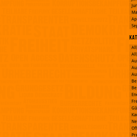
Ju
Ma
Ap
Se
Ka
Al
Al
Au
Au
Au
Be
Be
En
Fr
Gü
Ka
Ne
Off
Pr