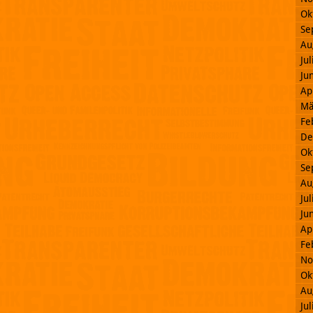
Ok
Se
Au
Ju
Ju
Ap
Mä
Fe
De
Ok
Se
Au
Ju
Ju
Ap
Fe
No
Ok
Au
Ju