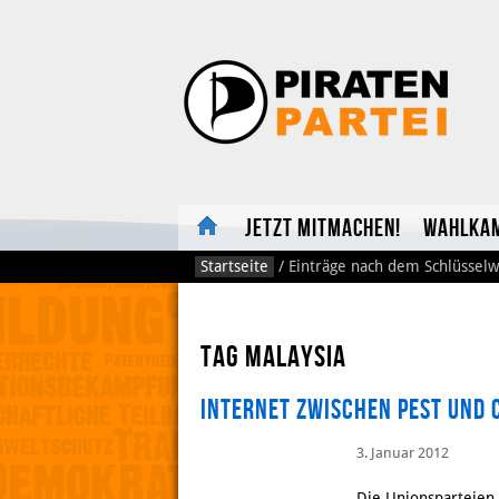
Jetzt mitmachen!
Wahlka
Startseite
/
Einträge nach dem Schlüsselw
Tag malaysia
Internet zwischen Pest und 
3. Januar 2012
Die Unionsparteien 