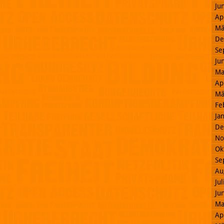
Ju
Ap
Mä
De
Se
Ju
Ma
Ap
Mä
Fe
Ja
De
No
Ok
Se
Au
Ju
Ju
Ma
Ap