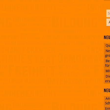
Neu
Qu
Ne
gro
Be
fü
Mi
Di
ers
Ne
An
Sch
Ern