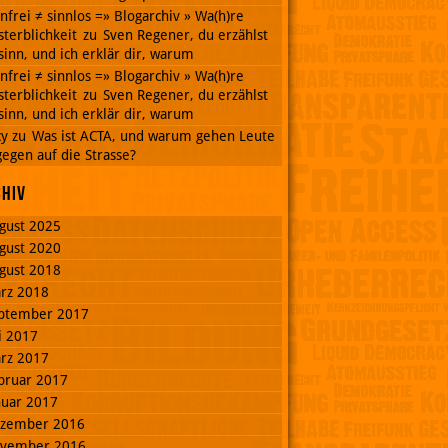
nnfrei ≠ sinnlos =» Blogarchiv » Wa(h)re
terblichkeit
zu
Sven Regener, du erzählst
inn, und ich erklär dir, warum
nnfrei ≠ sinnlos =» Blogarchiv » Wa(h)re
terblichkeit
zu
Sven Regener, du erzählst
inn, und ich erklär dir, warum
cy
zu
Was ist ACTA, und warum gehen Leute
egen auf die Strasse?
chiv
gust 2025
gust 2020
gust 2018
rz 2018
ptember 2017
li 2017
rz 2017
bruar 2017
nuar 2017
zember 2016
vember 2016