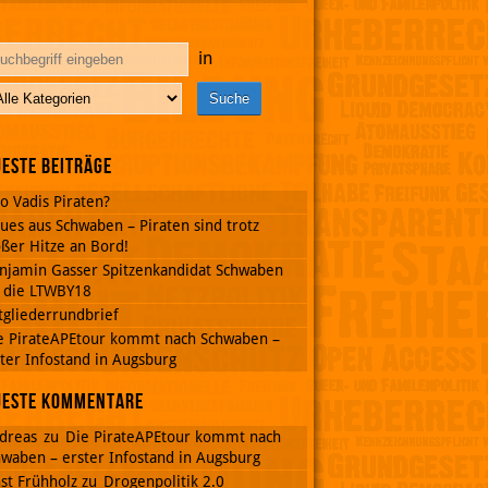
in
este Beiträge
o Vadis Piraten?
ues aus Schwaben – Piraten sind trotz
ßer Hitze an Bord!
njamin Gasser Spitzenkandidat Schwaben
r die LTWBY18
tgliederrundbrief
e PirateAPEtour kommt nach Schwaben –
ter Infostand in Augsburg
ueste Kommentare
dreas
zu
Die PirateAPEtour kommt nach
waben – erster Infostand in Augsburg
st Frühholz
zu
Drogenpolitik 2.0