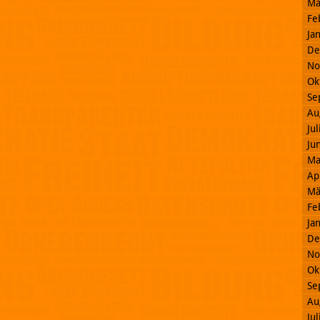
Mä
Fe
Ja
De
No
Ok
Se
Au
Ju
Ju
Ma
Ap
Mä
Fe
Ja
De
No
Ok
Se
Au
Ju