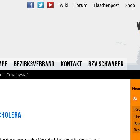
Wiki
Forum
Flaschenpost
Shop
mpf
Bezirksverband
Kontakt
BzV Schwaben
ort
"malaysia"
Neue
Rec
Cholera
YouTube
Uns
Bun
Twitter
Rea
fordern weiter die Vorratsdatenspeicherung aller