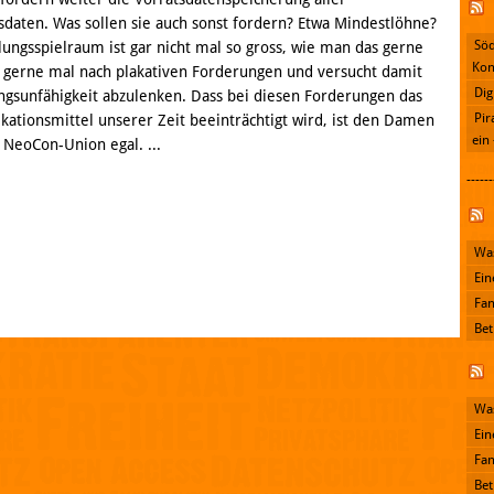
aten. Was sollen sie auch sonst fordern? Etwa Mindestlöhne?
Söd
lungsspielraum ist gar nicht mal so gross, wie man das gerne
Kon
n gerne mal nach plakativen Forderungen und versucht damit
Dig
gsunfähigkeit abzulenken. Dass bei diesen Forderungen das
Pir
ationsmittel unserer Zeit beeinträchtigt wird, ist den Damen
ein
NeoCon-Union egal. ...
------
Facebook
Was
Ein
Fan
Bet
Was
Ein
Fan
Bet