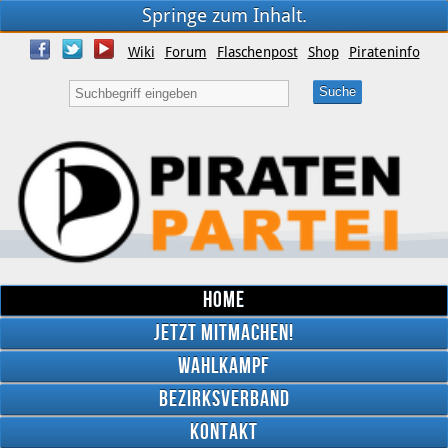
Springe zum Inhalt.
Wiki
Forum
Flaschenpost
Shop
Pirateninfo
Home
Jetzt mitmachen!
Wahlkampf
Bezirksverband
YouTube
Kontakt
Twitter