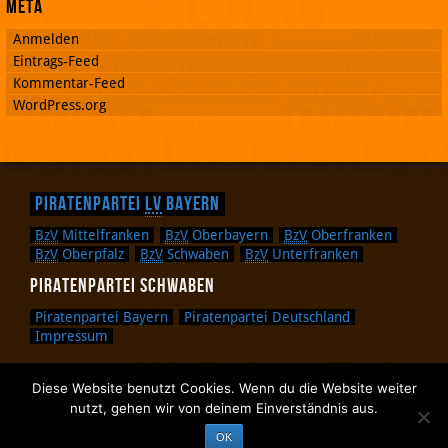
Meta
Anmelden
Eintrags-Feed
Kommentar-Feed
WordPress.org
Piratenpartei
LV
Bayern
BzV
Mittelfranken
BzV
Oberbayern
BzV
Oberfranken
BzV
Oberpfalz
BzV
Schwaben
BzV
Unterfranken
Piratenpartei Schwaben
Piratenpartei Bayern
Piratenpartei Deutschland
Impressum
Diese Website benutzt Cookies. Wenn du die Website weiter
Zurück nach oben.
nutzt, gehen wir von deinem Einverständnis aus.
Zurück zum Anfang des Textes.
OK
Zurück zur Sucheingabe.