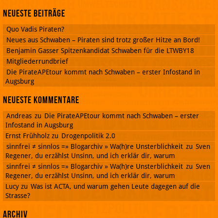
Neueste Beiträge
Quo Vadis Piraten?
Neues aus Schwaben – Piraten sind trotz großer Hitze an Bord!
Benjamin Gasser Spitzenkandidat Schwaben für die LTWBY18
Mitgliederrundbrief
Die PirateAPEtour kommt nach Schwaben – erster Infostand in
Augsburg
Neueste Kommentare
Andreas
zu
Die PirateAPEtour kommt nach Schwaben – erster
Infostand in Augsburg
Ernst Frühholz
zu
Drogenpolitik 2.0
sinnfrei ≠ sinnlos =» Blogarchiv » Wa(h)re Unsterblichkeit
zu
Sven
Regener, du erzählst Unsinn, und ich erklär dir, warum
sinnfrei ≠ sinnlos =» Blogarchiv » Wa(h)re Unsterblichkeit
zu
Sven
Regener, du erzählst Unsinn, und ich erklär dir, warum
Lucy
zu
Was ist ACTA, und warum gehen Leute dagegen auf die
Strasse?
Archiv