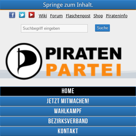
Springe zum Inhalt.
Wiki
Forum
Flaschenpost
Shop
Pirateninfo
Home
Jetzt mitmachen!
Wahlkampf
Bezirksverband
YouTube
Kontakt
Twitter