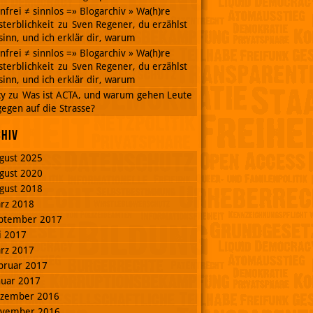
nnfrei ≠ sinnlos =» Blogarchiv » Wa(h)re
terblichkeit
zu
Sven Regener, du erzählst
inn, und ich erklär dir, warum
nnfrei ≠ sinnlos =» Blogarchiv » Wa(h)re
terblichkeit
zu
Sven Regener, du erzählst
inn, und ich erklär dir, warum
cy
zu
Was ist ACTA, und warum gehen Leute
egen auf die Strasse?
chiv
gust 2025
gust 2020
gust 2018
rz 2018
ptember 2017
li 2017
rz 2017
bruar 2017
nuar 2017
zember 2016
vember 2016