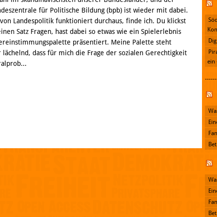
eszentrale für Politische Bildung (bpb) ist wieder mit dabei.
Söd
on Landespolitik funktioniert durchaus, finde ich. Du klickst
Kon
inen Satz Fragen, hast dabei so etwas wie ein Spielerlebnis
Dig
ereinstimmungspalette präsentiert. Meine Palette steht
Pir
 lächelnd, dass für mich die Frage der sozialen Gerechtigkeit
ein
ralprob...
------
Facebook
Was
Ein
Fan
Bet
Was
Ein
Fan
Bet