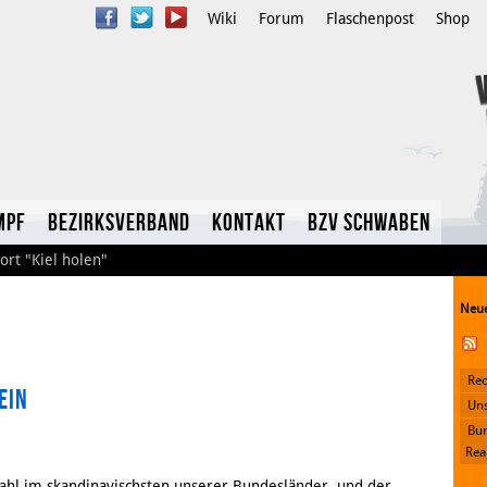
Wiki
Forum
Flaschenpost
Shop
mpf
Bezirksverband
Kontakt
BzV Schwaben
ort
"Kiel holen"
Neue
Rec
ein
YouTube
Uns
Bun
Twitter
Rea
ahl im skandinavischsten unserer Bundesländer, und der