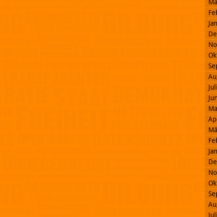
Mä
Fe
Ja
De
No
Ok
Se
Au
Ju
Ju
Ma
Ap
Mä
Fe
Ja
De
No
Ok
Se
Au
Ju