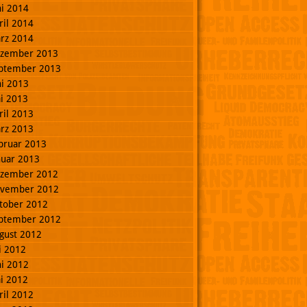
ni 2014
ril 2014
rz 2014
zember 2013
ptember 2013
ni 2013
i 2013
ril 2013
rz 2013
bruar 2013
nuar 2013
zember 2012
vember 2012
tober 2012
ptember 2012
gust 2012
li 2012
ni 2012
i 2012
ril 2012