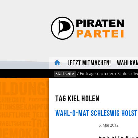
Jetzt mitmachen!
Wahlka
Startseite
/
Einträge nach dem Schlüsselw
Tag Kiel holen
Wahl-O-Mat Schleswig Holst
6. Mai 2012
Heute ist Landtagsw