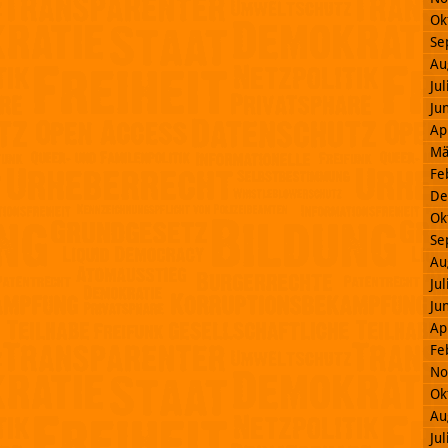
Ok
Se
Au
Ju
Ju
Ap
Mä
Fe
De
Ok
Se
Au
Ju
Ju
Ap
Fe
No
Ok
Au
Ju