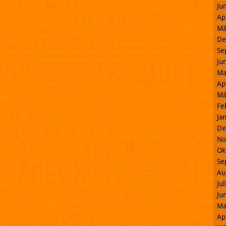
Ju
Ap
Mä
De
Se
Ju
Ma
Ap
Mä
Fe
Ja
De
No
Ok
Se
Au
Ju
Ju
Ma
Ap