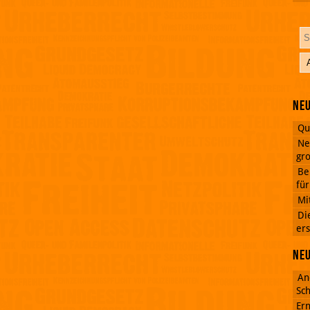
Neu
Qu
Ne
gro
Be
fü
Mi
Di
ers
Ne
An
Sch
Ern