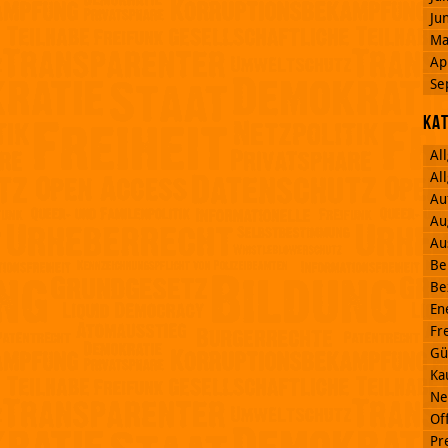
Ju
Ma
Ap
Se
Ka
Al
Al
Au
Au
Au
Be
Be
En
Fr
Gü
Ka
Ne
Off
Pr