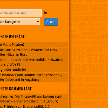
in
este Beiträge
o Vadis Piraten?
ues aus Schwaben – Piraten sind trotz
ßer Hitze an Bord!
njamin Gasser Spitzenkandidat Schwaben
r die LTWBY18
tgliederrundbrief
e PirateAPEtour kommt nach Schwaben –
ter Infostand in Augsburg
ueste Kommentare
dreas
zu
Die PirateAPEtour kommt nach
waben – erster Infostand in Augsburg
st Frühholz
zu
Drogenpolitik 2.0