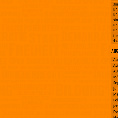
si
Uns
Uns
si
Uns
Uns
Lu
dag
Ar
Au
Au
Au
Mä
Se
Ju
Mä
Fe
Ja
De
No