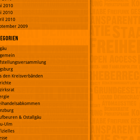
ni 2010
i 2010
ril 2010
ptember 2009
tegorien
lgäu
lgemein
fstellungsversammlung
gsburg
s den Kreisverbänden
richte
zirksrat
ergie
eihandelsabkommen
nzburg
ufbeuren & Ostallgäu
u-Ulm
izielles
esse