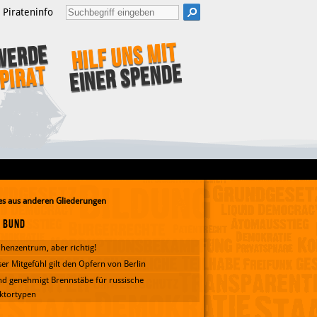
Pirateninfo
Hilf uns mit
Werde
einer Spende
Pirat
s aus anderen Gliederungen
Bund
henzentrum, aber richtig!
er Mitgefühl gilt den Opfern von Berlin
d genehmigt Brennstäbe für russische
ktortypen