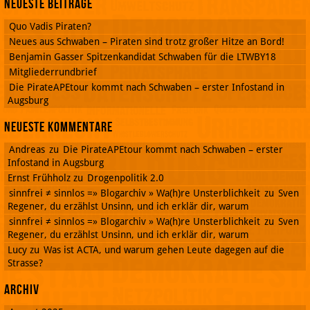
Neueste Beiträge
Quo Vadis Piraten?
Neues aus Schwaben – Piraten sind trotz großer Hitze an Bord!
Benjamin Gasser Spitzenkandidat Schwaben für die LTWBY18
Mitgliederrundbrief
Die PirateAPEtour kommt nach Schwaben – erster Infostand in
Augsburg
Neueste Kommentare
Andreas
zu
Die PirateAPEtour kommt nach Schwaben – erster
Infostand in Augsburg
Ernst Frühholz
zu
Drogenpolitik 2.0
sinnfrei ≠ sinnlos =» Blogarchiv » Wa(h)re Unsterblichkeit
zu
Sven
Regener, du erzählst Unsinn, und ich erklär dir, warum
sinnfrei ≠ sinnlos =» Blogarchiv » Wa(h)re Unsterblichkeit
zu
Sven
Regener, du erzählst Unsinn, und ich erklär dir, warum
Lucy
zu
Was ist ACTA, und warum gehen Leute dagegen auf die
Strasse?
Archiv