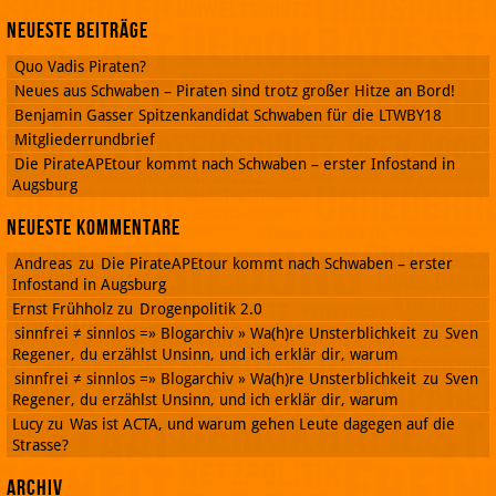
Neueste Beiträge
Quo Vadis Piraten?
Neues aus Schwaben – Piraten sind trotz großer Hitze an Bord!
Benjamin Gasser Spitzenkandidat Schwaben für die LTWBY18
Mitgliederrundbrief
Die PirateAPEtour kommt nach Schwaben – erster Infostand in
Augsburg
Neueste Kommentare
Andreas
zu
Die PirateAPEtour kommt nach Schwaben – erster
Infostand in Augsburg
Ernst Frühholz
zu
Drogenpolitik 2.0
sinnfrei ≠ sinnlos =» Blogarchiv » Wa(h)re Unsterblichkeit
zu
Sven
Regener, du erzählst Unsinn, und ich erklär dir, warum
sinnfrei ≠ sinnlos =» Blogarchiv » Wa(h)re Unsterblichkeit
zu
Sven
Regener, du erzählst Unsinn, und ich erklär dir, warum
Lucy
zu
Was ist ACTA, und warum gehen Leute dagegen auf die
Strasse?
Archiv