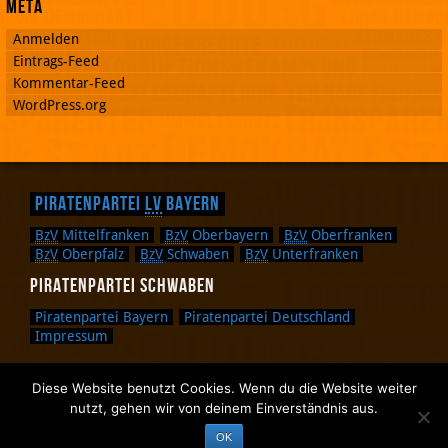
Meta
Anmelden
Eintrags-Feed
Kommentar-Feed
WordPress.org
Piratenpartei
LV
Bayern
BzV
Mittelfranken
BzV
Oberbayern
BzV
Oberfranken
BzV
Oberpfalz
BzV
Schwaben
BzV
Unterfranken
Piratenpartei Schwaben
Piratenpartei Bayern
Piratenpartei Deutschland
Impressum
Diese Website benutzt Cookies. Wenn du die Website weiter
Zurück nach oben.
nutzt, gehen wir von deinem Einverständnis aus.
Zurück zum Anfang des Textes.
OK
Zurück zur Sucheingabe.