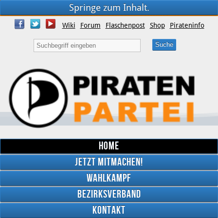
Springe zum Inhalt.
Wiki
Forum
Flaschenpost
Shop
Pirateninfo
Home
Jetzt mitmachen!
Wahlkampf
Bezirksverband
YouTube
Kontakt
Twitter