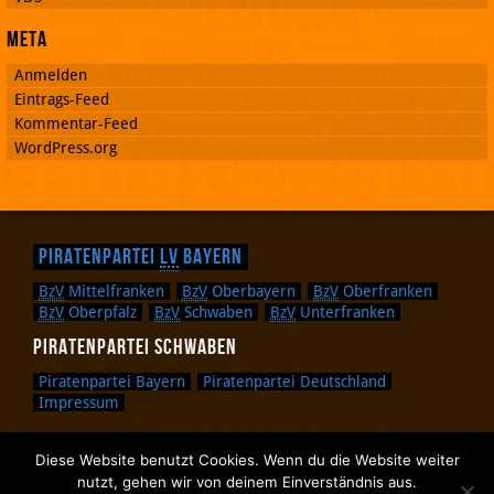
Meta
Anmelden
Eintrags-Feed
Kommentar-Feed
WordPress.org
Piratenpartei
LV
Bayern
BzV
Mittelfranken
BzV
Oberbayern
BzV
Oberfranken
BzV
Oberpfalz
BzV
Schwaben
BzV
Unterfranken
Piratenpartei Schwaben
Piratenpartei Bayern
Piratenpartei Deutschland
Impressum
Diese Website benutzt Cookies. Wenn du die Website weiter
Zurück nach oben.
nutzt, gehen wir von deinem Einverständnis aus.