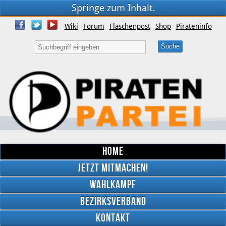
Springe zum Inhalt.
Wiki
Forum
Flaschenpost
Shop
Pirateninfo
Home
Jetzt mitmachen!
Wahlkampf
Bezirksverband
YouTube
Kontakt
Twitter