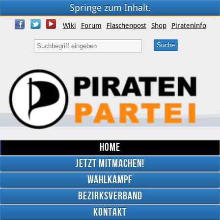
Springe zum Inhalt.
Wiki
Forum
Flaschenpost
Shop
Pirateninfo
Home
Jetzt mitmachen!
Wahlkampf
Bezirksverband
YouTube
Kontakt
Twitter