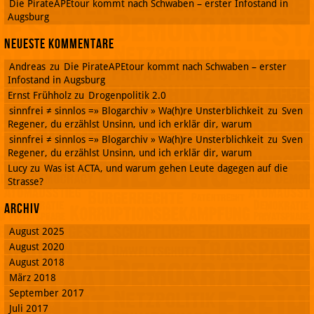
Die PirateAPEtour kommt nach Schwaben – erster Infostand in
Augsburg
Neueste Kommentare
Andreas
zu
Die PirateAPEtour kommt nach Schwaben – erster
Infostand in Augsburg
Ernst Frühholz
zu
Drogenpolitik 2.0
sinnfrei ≠ sinnlos =» Blogarchiv » Wa(h)re Unsterblichkeit
zu
Sven
Regener, du erzählst Unsinn, und ich erklär dir, warum
sinnfrei ≠ sinnlos =» Blogarchiv » Wa(h)re Unsterblichkeit
zu
Sven
Regener, du erzählst Unsinn, und ich erklär dir, warum
Lucy
zu
Was ist ACTA, und warum gehen Leute dagegen auf die
Strasse?
Archiv
August 2025
August 2020
August 2018
März 2018
September 2017
Juli 2017