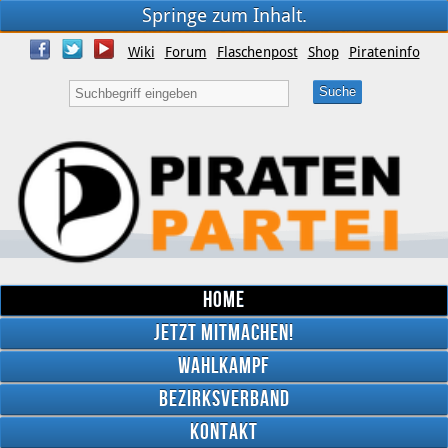
Springe zum Inhalt.
Wiki
Forum
Flaschenpost
Shop
Pirateninfo
Home
Jetzt mitmachen!
Wahlkampf
Bezirksverband
YouTube
Kontakt
Twitter