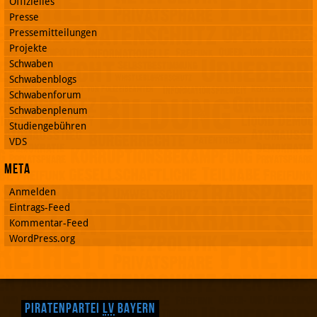
Offizielles
Presse
Pressemitteilungen
Projekte
Schwaben
Schwabenblogs
Schwabenforum
Schwabenplenum
Studiengebühren
VDS
Meta
Anmelden
Eintrags-Feed
Kommentar-Feed
WordPress.org
Piratenpartei
LV
Bayern