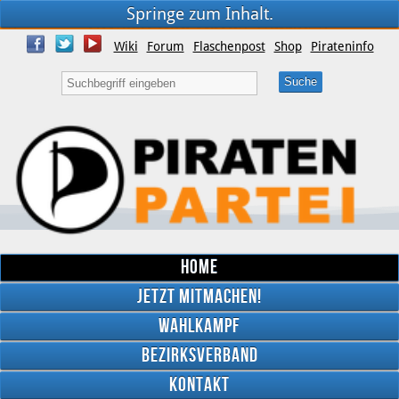
Springe zum Inhalt.
Wiki
Forum
Flaschenpost
Shop
Pirateninfo
Home
Jetzt mitmachen!
Wahlkampf
Bezirksverband
YouTube
Kontakt
Twitter