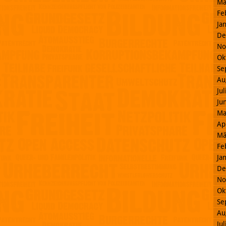
Mä
Fe
Ja
De
No
Ok
Se
Au
Ju
Ju
Ma
Ap
Mä
Fe
Ja
De
No
Ok
Se
Au
Ju