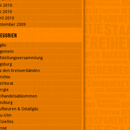
ni 2010
i 2010
ril 2010
ptember 2009
tegorien
lgäu
lgemein
fstellungsversammlung
gsburg
s den Kreisverbänden
richte
zirksrat
ergie
eihandelsabkommen
nzburg
ufbeuren & Ostallgäu
u-Ulm
izielles
esse