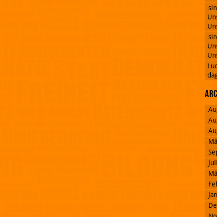
si
Uns
Uns
si
Uns
Uns
Lu
dag
Ar
Au
Au
Au
Mä
Se
Ju
Mä
Fe
Ja
De
No