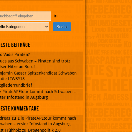
in
este Beiträge
o Vadis Piraten?
ues aus Schwaben – Piraten sind trotz
ßer Hitze an Bord!
njamin Gasser Spitzenkandidat Schwaben
r die LTWBY18
tgliederrundbrief
e PirateAPEtour kommt nach Schwaben –
ter Infostand in Augsburg
ueste Kommentare
dreas
zu
Die PirateAPEtour kommt nach
waben – erster Infostand in Augsburg
st Frühholz
zu
Drogenpolitik 2.0