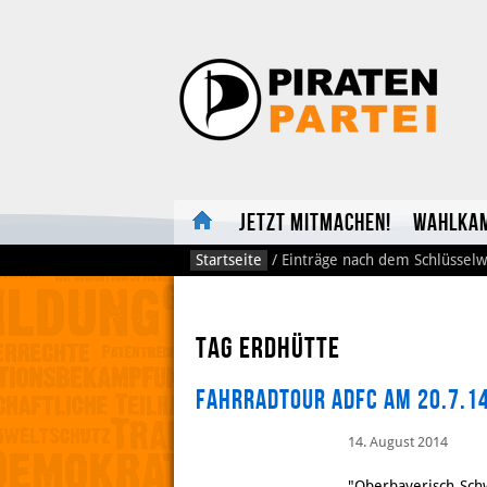
Jetzt mitmachen!
Wahlka
Startseite
/
Einträge nach dem Schlüsselw
Tag erdhütte
Fahrradtour ADFC am 20.7.1
14. August 2014
"Oberbayerisch-Sch