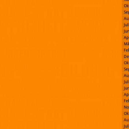
Ok
Se
Au
Ju
Ju
Ap
Mä
Fe
De
Ok
Se
Au
Ju
Ju
Ap
Fe
No
Ok
Au
Ju