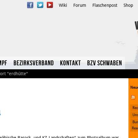
Wiki
Forum
Flaschenpost
Shop
mpf
Bezirksverband
Kontakt
BzV Schwaben
ort
"erdhütte"
Neue
Rec
4
YouTube
Uns
Bun
Twitter
Rea
wäbische Barock- und KZ-Landschaften" zum Photoalbum war