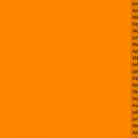
Ju
Ap
Mä
De
Se
Ju
Ma
Ap
Mä
Fe
Ja
De
No
Ok
Se
Au
Ju
Ju
Ma
Ap