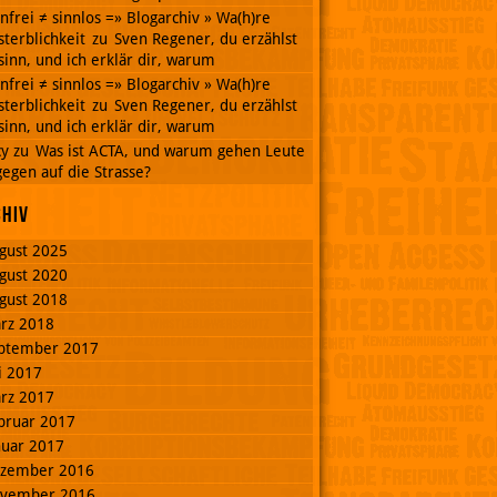
nnfrei ≠ sinnlos =» Blogarchiv » Wa(h)re
terblichkeit
zu
Sven Regener, du erzählst
inn, und ich erklär dir, warum
nnfrei ≠ sinnlos =» Blogarchiv » Wa(h)re
terblichkeit
zu
Sven Regener, du erzählst
inn, und ich erklär dir, warum
cy
zu
Was ist ACTA, und warum gehen Leute
egen auf die Strasse?
chiv
gust 2025
gust 2020
gust 2018
rz 2018
ptember 2017
li 2017
rz 2017
bruar 2017
nuar 2017
zember 2016
vember 2016