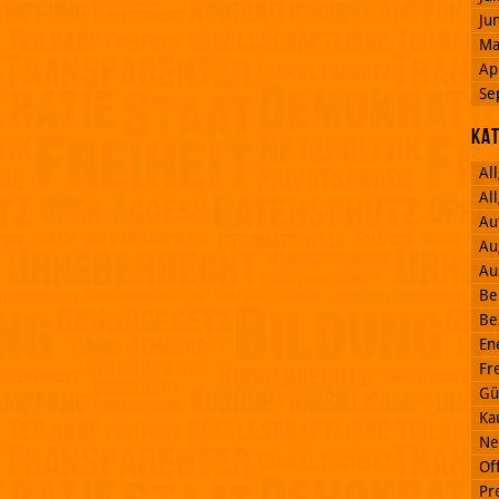
Ju
Ma
Ap
Se
Ka
Al
Al
Au
Au
Au
Be
Be
En
Fr
Gü
Ka
Ne
Off
Pr