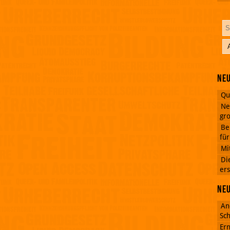
Neu
Qu
Ne
gro
Be
fü
Mi
Di
ers
Ne
An
Sch
Ern