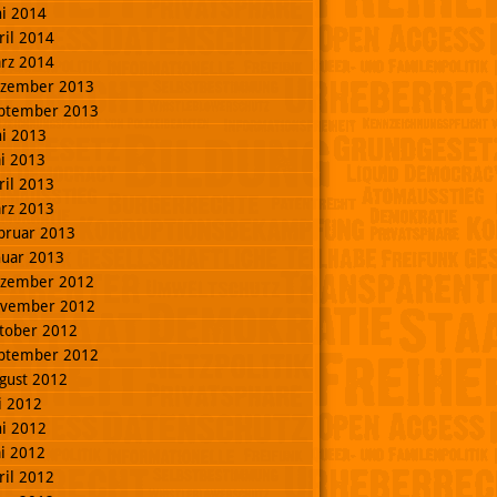
ni 2014
ril 2014
rz 2014
zember 2013
ptember 2013
ni 2013
i 2013
ril 2013
rz 2013
bruar 2013
nuar 2013
zember 2012
vember 2012
tober 2012
ptember 2012
gust 2012
li 2012
ni 2012
i 2012
ril 2012