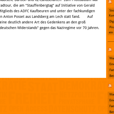
radtour, die am "Stauffenbergtag" auf Initiative von Gerald
Söd
Mitglieds des ADFC Kaufbeuren und unter der fachkundigen
Kon
rn Anton Posset aus Landsberg am Lech statt fand. Auf
Dig
eine deutlich andere Art des Gedenkens an den groß
Pir
"deutschen Widerstands" gegen das Naziregime vor 70 Jahren.
ein
------
Facebook
Was
Ein
Fan
Bet
Was
Ein
Fan
Bet