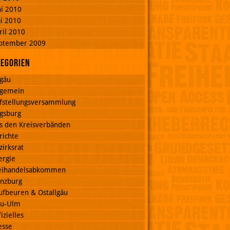
ni 2010
i 2010
ril 2010
ptember 2009
tegorien
lgäu
lgemein
fstellungsversammlung
gsburg
s den Kreisverbänden
richte
zirksrat
ergie
eihandelsabkommen
nzburg
ufbeuren & Ostallgäu
u-Ulm
izielles
esse