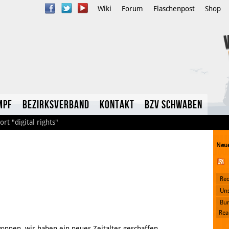
Wiki
Forum
Flaschenpost
Shop
mpf
Bezirksverband
Kontakt
BzV Schwaben
ort
"digital rights"
Neue
Rec
YouTube
Uns
Bun
Twitter
Rea
onnen, wir haben ein neues Zeitalter geschaffen.