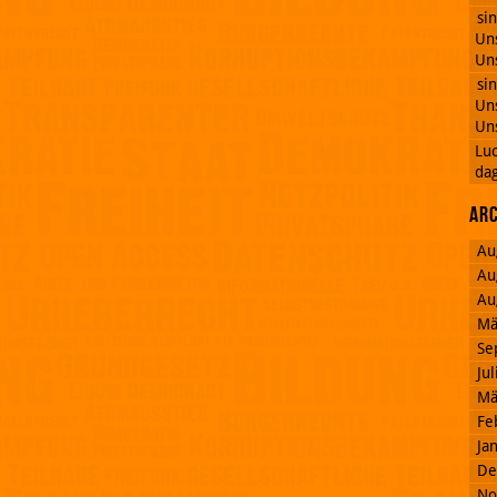
si
Uns
Uns
si
Uns
Uns
Lu
dag
Ar
Au
Au
Au
Mä
Se
Ju
Mä
Fe
Ja
De
No