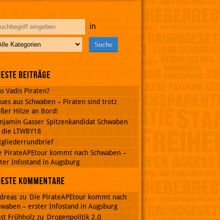
in
este Beiträge
o Vadis Piraten?
ues aus Schwaben – Piraten sind trotz
ßer Hitze an Bord!
njamin Gasser Spitzenkandidat Schwaben
r die LTWBY18
tgliederrundbrief
e PirateAPEtour kommt nach Schwaben –
ter Infostand in Augsburg
ueste Kommentare
dreas
zu
Die PirateAPEtour kommt nach
waben – erster Infostand in Augsburg
st Frühholz
zu
Drogenpolitik 2.0