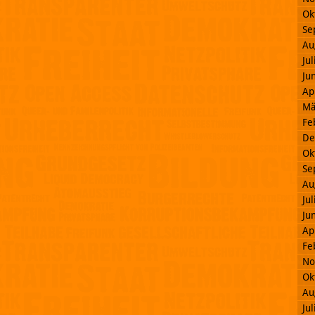
Ok
Se
Au
Ju
Ju
Ap
Mä
Fe
De
Ok
Se
Au
Ju
Ju
Ap
Fe
No
Ok
Au
Ju