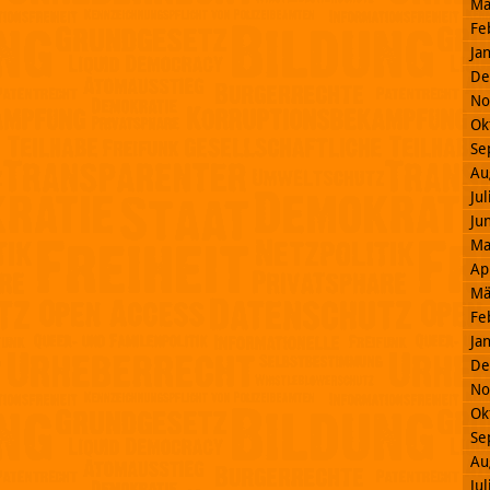
Mä
Fe
Ja
De
No
Ok
Se
Au
Ju
Ju
Ma
Ap
Mä
Fe
Ja
De
No
Ok
Se
Au
Ju