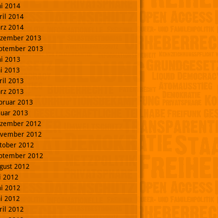
ni 2014
ril 2014
rz 2014
zember 2013
ptember 2013
ni 2013
i 2013
ril 2013
rz 2013
bruar 2013
nuar 2013
zember 2012
vember 2012
tober 2012
ptember 2012
gust 2012
li 2012
ni 2012
i 2012
ril 2012