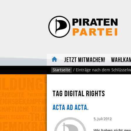
Jetzt mitmachen!
Wahlka
Startseite
/
Einträge nach dem Schlüsselw
Tag digital rights
ACTA ad acta.
5. Juli 2012
Wir haben nicht gew