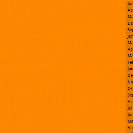
Ju
Ap
Mä
De
Se
Ju
Ma
Ap
Mä
Fe
Ja
De
No
Ok
Se
Au
Ju
Ju
Ma
Ap