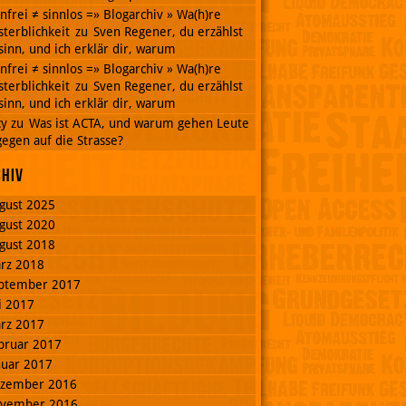
nnfrei ≠ sinnlos =» Blogarchiv » Wa(h)re
terblichkeit
zu
Sven Regener, du erzählst
inn, und ich erklär dir, warum
nnfrei ≠ sinnlos =» Blogarchiv » Wa(h)re
terblichkeit
zu
Sven Regener, du erzählst
inn, und ich erklär dir, warum
cy
zu
Was ist ACTA, und warum gehen Leute
egen auf die Strasse?
chiv
gust 2025
gust 2020
gust 2018
rz 2018
ptember 2017
li 2017
rz 2017
bruar 2017
nuar 2017
zember 2016
vember 2016