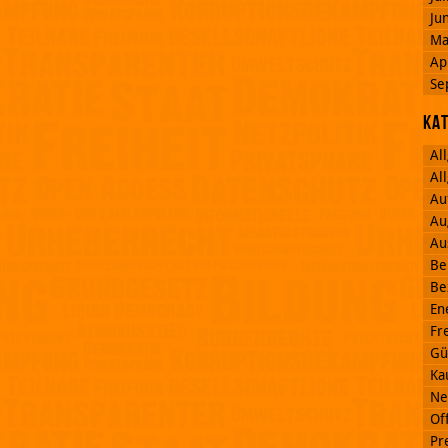
Ju
Ma
Ap
Se
Ka
Al
Al
Au
Au
Au
Be
Be
En
Fr
Gü
Ka
Ne
Off
Pr