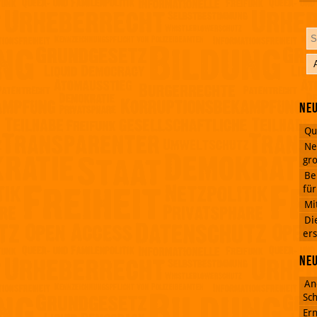
Neu
Qu
Ne
gro
Be
fü
Mi
Di
ers
Ne
An
Sch
Ern