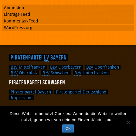
Anmelden
Eintrags-Feed
Kommentar-Feed
WordPress.org
Piratenpartei
LV
Bayern
BzV
Mittelfranken
BzV
Oberbayern
BzV
Oberfranken
BzV
Oberpfalz
BzV
Schwaben
BzV
Unterfranken
Piratenpartei Schwaben
Piratenpartei Bayern
Piratenpartei Deutschland
Impressum
Diese Website benutzt Cookies. Wenn du die Website weiter
Zurück nach oben.
nutzt, gehen wir von deinem Einverständnis aus.
Zurück zum Anfang des Textes.
OK
Zurück zur Sucheingabe.