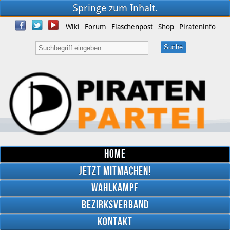
Springe zum Inhalt.
Wiki
Forum
Flaschenpost
Shop
Pirateninfo
Home
Jetzt mitmachen!
Wahlkampf
Bezirksverband
YouTube
Kontakt
Twitter