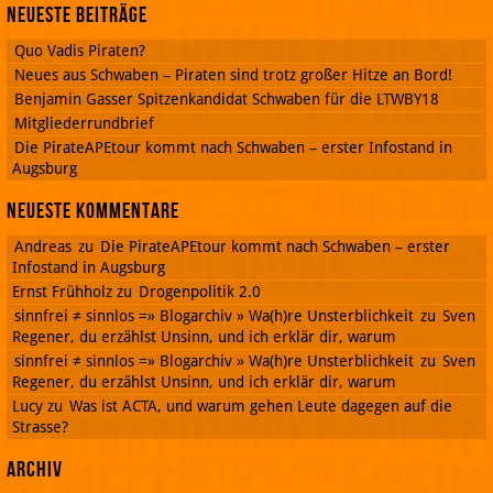
Neueste Beiträge
Quo Vadis Piraten?
Neues aus Schwaben – Piraten sind trotz großer Hitze an Bord!
Benjamin Gasser Spitzenkandidat Schwaben für die LTWBY18
Mitgliederrundbrief
Die PirateAPEtour kommt nach Schwaben – erster Infostand in
Augsburg
Neueste Kommentare
Andreas
zu
Die PirateAPEtour kommt nach Schwaben – erster
Infostand in Augsburg
Ernst Frühholz
zu
Drogenpolitik 2.0
sinnfrei ≠ sinnlos =» Blogarchiv » Wa(h)re Unsterblichkeit
zu
Sven
Regener, du erzählst Unsinn, und ich erklär dir, warum
sinnfrei ≠ sinnlos =» Blogarchiv » Wa(h)re Unsterblichkeit
zu
Sven
Regener, du erzählst Unsinn, und ich erklär dir, warum
Lucy
zu
Was ist ACTA, und warum gehen Leute dagegen auf die
Strasse?
Archiv