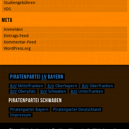
Studiengebühren
VDS
Meta
Anmelden
Eintrags-Feed
Kommentar-Feed
WordPress.org
Piratenpartei
LV
Bayern
BzV
Mittelfranken
BzV
Oberbayern
BzV
Oberfranken
BzV
Oberpfalz
BzV
Schwaben
BzV
Unterfranken
Piratenpartei Schwaben
Piratenpartei Bayern
Piratenpartei Deutschland
Impressum