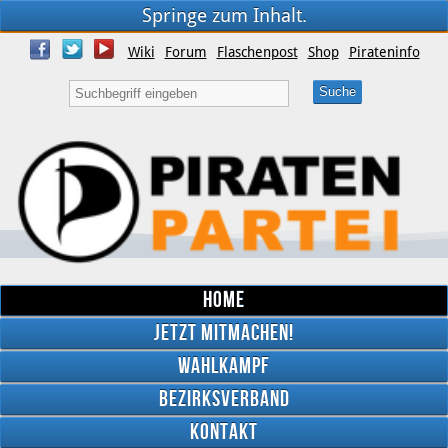
Springe zum Inhalt.
Wiki
Forum
Flaschenpost
Shop
Pirateninfo
Home
Jetzt mitmachen!
Wahlkampf
Bezirksverband
YouTube
Kontakt
Twitter