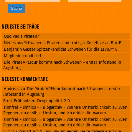
Neueste Beiträge
Quo Vadis Piraten?
Neues aus Schwaben – Piraten sind trotz großer Hitze an Bord!
Benjamin Gasser Spitzenkandidat Schwaben für die LTWBY18
Mitgliederrundbrief
Die PirateAPEtour kommt nach Schwaben – erster Infostand in
Augsburg
Neueste Kommentare
Andreas
zu
Die PirateAPEtour kommt nach Schwaben – erster
Infostand in Augsburg
Ernst Frühholz
zu
Drogenpolitik 2.0
sinnfrei ≠ sinnlos =» Blogarchiv » Wa(h)re Unsterblichkeit
zu
Sven
Regener, du erzählst Unsinn, und ich erklär dir, warum
sinnfrei ≠ sinnlos =» Blogarchiv » Wa(h)re Unsterblichkeit
zu
Sven
Regener, du erzählst Unsinn, und ich erklär dir, warum
Lucy
zu
Was ist ACTA, und warum gehen Leute dagegen auf die