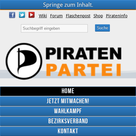
Springe zum Inhalt.
Wiki
Forum
Flaschenpost
Shop
Pirateninfo
Home
Jetzt mitmachen!
Wahlkampf
Bezirksverband
YouTube
Kontakt
Twitter