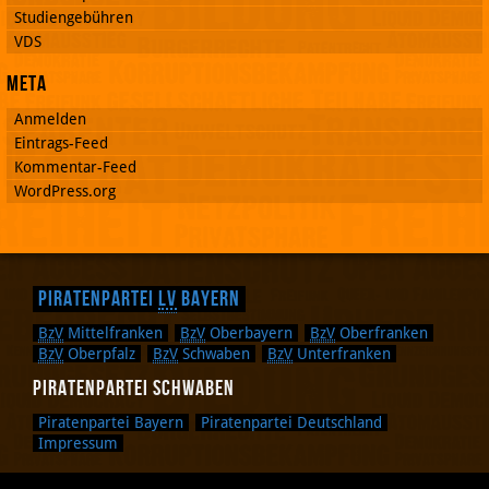
Studiengebühren
VDS
Meta
Anmelden
Eintrags-Feed
Kommentar-Feed
WordPress.org
Piratenpartei
LV
Bayern
BzV
Mittelfranken
BzV
Oberbayern
BzV
Oberfranken
BzV
Oberpfalz
BzV
Schwaben
BzV
Unterfranken
Piratenpartei Schwaben
Piratenpartei Bayern
Piratenpartei Deutschland
Impressum