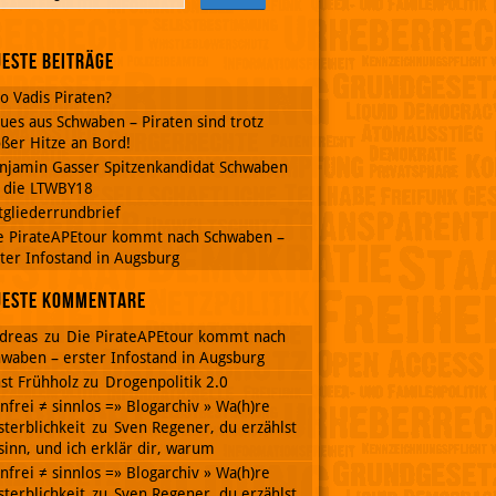
este Beiträge
o Vadis Piraten?
ues aus Schwaben – Piraten sind trotz
ßer Hitze an Bord!
njamin Gasser Spitzenkandidat Schwaben
r die LTWBY18
tgliederrundbrief
e PirateAPEtour kommt nach Schwaben –
ter Infostand in Augsburg
ueste Kommentare
dreas
zu
Die PirateAPEtour kommt nach
waben – erster Infostand in Augsburg
st Frühholz
zu
Drogenpolitik 2.0
nnfrei ≠ sinnlos =» Blogarchiv » Wa(h)re
terblichkeit
zu
Sven Regener, du erzählst
inn, und ich erklär dir, warum
nnfrei ≠ sinnlos =» Blogarchiv » Wa(h)re
terblichkeit
zu
Sven Regener, du erzählst