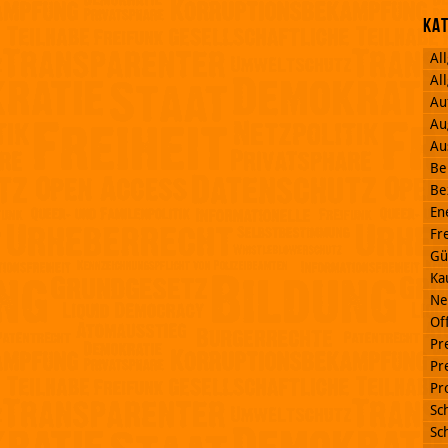
Ka
Al
Al
Au
Au
Au
Be
Be
En
Fr
Gü
Ka
Ne
Off
Pr
Pr
Pr
Sc
Sc