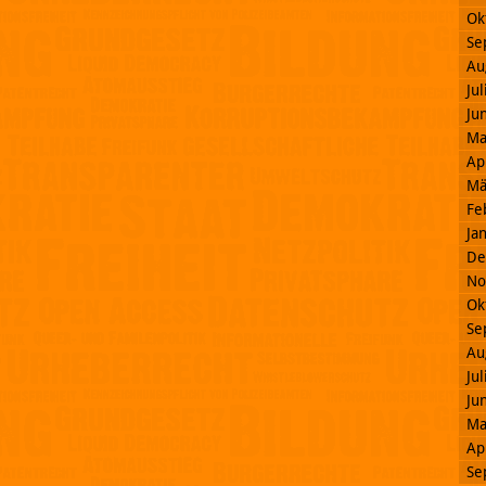
Ok
Se
Au
Ju
Ju
Ma
Ap
Mä
Fe
Ja
De
No
Ok
Se
Au
Ju
Ju
Ma
Ap
Se