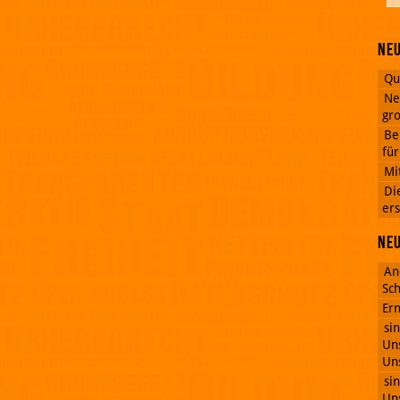
Neu
Qu
Ne
gro
Be
fü
Mi
Di
ers
Ne
An
Sch
Ern
si
Uns
Uns
si
Uns