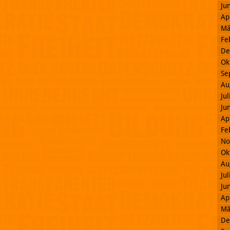
Ju
Ap
Mä
Fe
De
Ok
Se
Au
Ju
Ju
Ap
Fe
No
Ok
Au
Ju
Ju
Ap
Mä
De