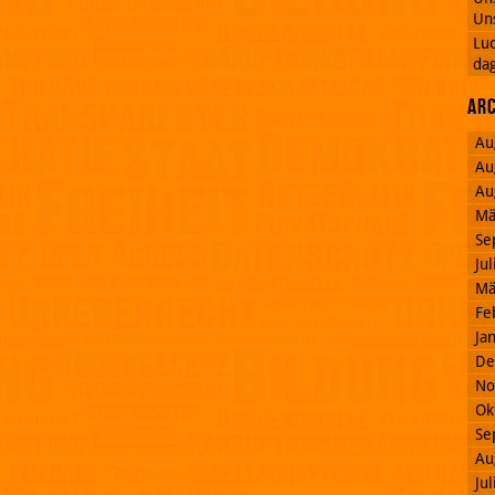
Uns
Lu
dag
Ar
Au
Au
Au
Mä
Se
Ju
Mä
Fe
Ja
De
No
Ok
Se
Au
Ju