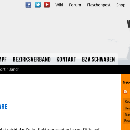
Wiki
Forum
Flaschenpost
Shop
mpf
Bezirksverband
Kontakt
BzV Schwaben
ort
"Band"
Neue
Rec
are
YouTube
Uns
Bun
Twitter
Rea
f streicht das Cello, Elektromagneten lassen Stifte auf