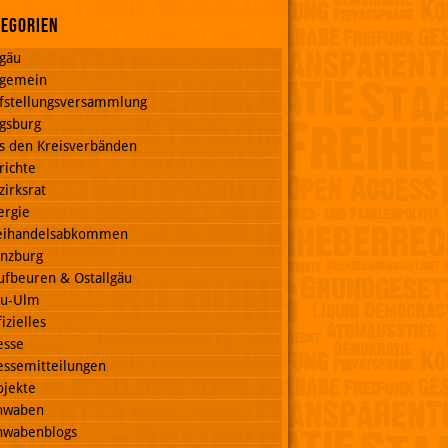
tegorien
lgäu
lgemein
fstellungsversammlung
gsburg
s den Kreisverbänden
richte
zirksrat
ergie
eihandelsabkommen
nzburg
ufbeuren & Ostallgäu
u-Ulm
izielles
esse
essemitteilungen
ojekte
hwaben
hwabenblogs