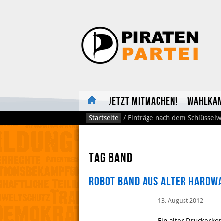
Jetzt mitmachen!
Wahlka
Startseite
/
Einträge nach dem Schlüsselw
Tag Band
Robot Band aus alter Hardw
13. August 2012
Ein alter Druckerkop