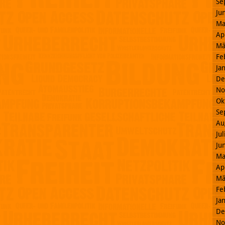
Se
Ju
Ma
Ap
Mä
Fe
Ja
De
No
Ok
Se
Au
Ju
Ju
Ma
Ap
Mä
Fe
Ja
De
No