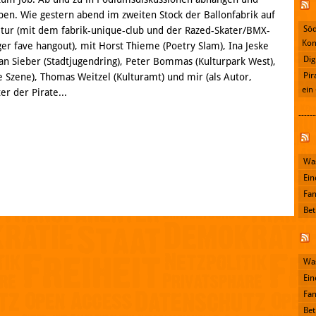
ben. Wie gestern abend im zweiten Stock der Ballonfabrik auf
Söd
tur (mit dem fabrik-unique-club und der Razed-Skater/BMX-
Kon
ger fave hangout), mit Horst Thieme (Poetry Slam), Ina Jeske
Dig
fan Sieber (Stadtjugendring), Peter Bommas (Kulturpark West),
Pir
e Szene), Thomas Weitzel (Kulturamt) und mir (als Autor,
ein
r der Pirate...
------
Facebook
Was
Ein
Fan
Bet
Was
Ein
Fan
Bet