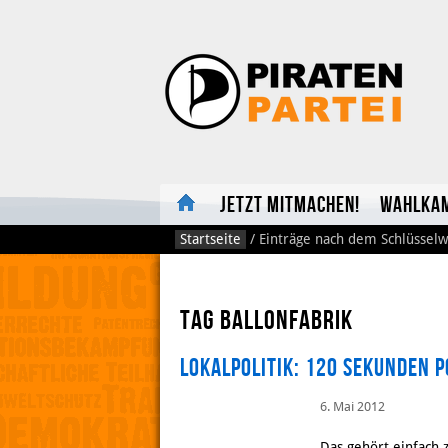
Jetzt mitmachen!
Wahlka
Startseite
/
Einträge nach dem Schlüsselw
Tag Ballonfabrik
Lokalpolitik: 120 Sekunden 
6. Mai 2012
Das gehört einfach