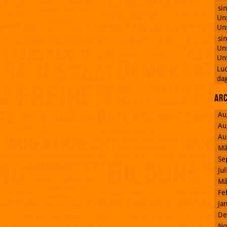
si
Uns
Uns
si
Uns
Uns
Lu
dag
Ar
Au
Au
Au
Mä
Se
Ju
Mä
Fe
Ja
De
No