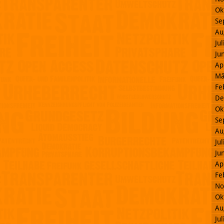
Ok
Se
Au
Ju
Ju
Ap
Mä
Fe
De
Ok
Se
Au
Ju
Ju
Ap
Fe
No
Ok
Au
Ju