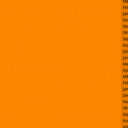
Mä
Fe
Ja
De
No
Ok
Se
Au
Ju
Ju
Ma
Ap
Mä
Fe
Ja
De
No
Ok
Se
Au
Ju