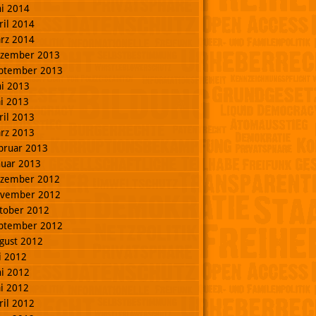
ni 2014
ril 2014
rz 2014
zember 2013
ptember 2013
ni 2013
i 2013
ril 2013
rz 2013
bruar 2013
nuar 2013
zember 2012
vember 2012
tober 2012
ptember 2012
gust 2012
li 2012
ni 2012
i 2012
ril 2012