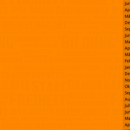
Ju
Ap
Mä
De
Se
Ju
Ma
Ap
Mä
Fe
Ja
De
No
Ok
Se
Au
Ju
Ju
Ma
Ap