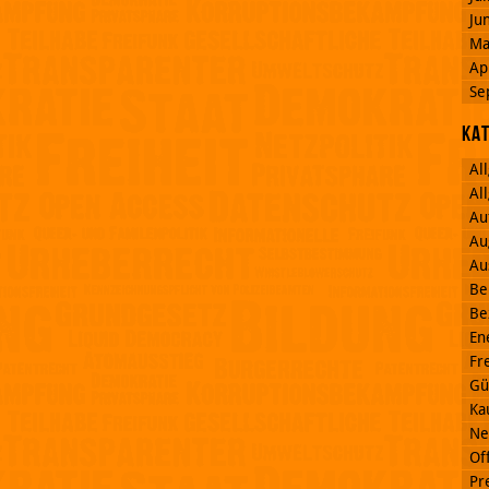
Ju
Ma
Ap
Se
Ka
Al
Al
Au
Au
Au
Be
Be
En
Fr
Gü
Ka
Ne
Off
Pr