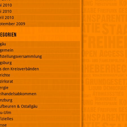
ni 2010
i 2010
ril 2010
ptember 2009
tegorien
lgäu
lgemein
fstellungsversammlung
gsburg
s den Kreisverbänden
richte
zirksrat
ergie
eihandelsabkommen
nzburg
ufbeuren & Ostallgäu
u-Ulm
izielles
esse