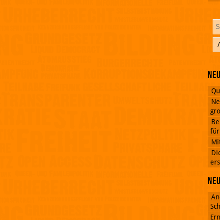
Neu
Qu
Ne
gro
Be
fü
Mi
Di
ers
Ne
An
Sch
Ern