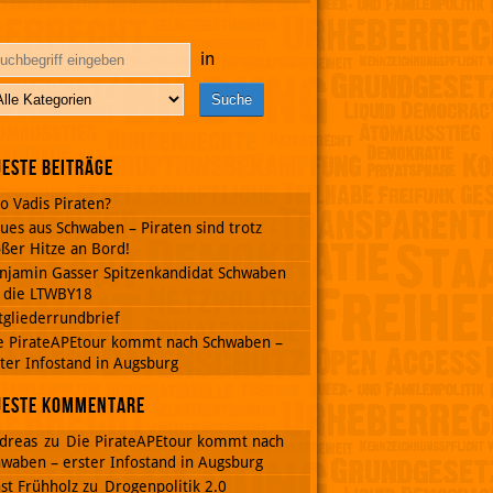
in
este Beiträge
o Vadis Piraten?
ues aus Schwaben – Piraten sind trotz
ßer Hitze an Bord!
njamin Gasser Spitzenkandidat Schwaben
r die LTWBY18
tgliederrundbrief
e PirateAPEtour kommt nach Schwaben –
ter Infostand in Augsburg
ueste Kommentare
dreas
zu
Die PirateAPEtour kommt nach
waben – erster Infostand in Augsburg
st Frühholz
zu
Drogenpolitik 2.0