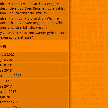
nnfrei ≠ sinnlos =» Blogarchiv » Wa(h)re
terblichkeit
zu
Sven Regener, du erzählst
inn, und ich erklär dir, warum
nnfrei ≠ sinnlos =» Blogarchiv » Wa(h)re
terblichkeit
zu
Sven Regener, du erzählst
inn, und ich erklär dir, warum
cy
zu
Was ist ACTA, und warum gehen Leute
egen auf die Strasse?
chiv
gust 2025
gust 2020
gust 2018
rz 2018
ptember 2017
li 2017
rz 2017
bruar 2017
nuar 2017
zember 2016
vember 2016