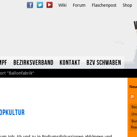
Wiki
Forum
Flaschenpost
Shop
mpf
Bezirksverband
Kontakt
BzV Schwaben
ort
"Ballonfabrik"
Neue
Rec
Popkultur
YouTube
Uns
Bun
Twitter
Rea
 zum Job: Ab und zu in Podiumsdiskussionen abhängen und