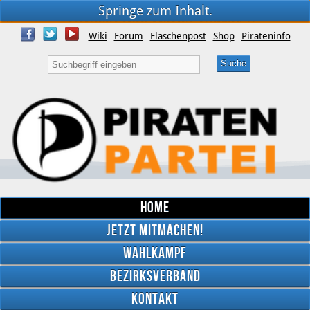
Springe zum Inhalt.
Wiki
Forum
Flaschenpost
Shop
Pirateninfo
Home
Jetzt mitmachen!
Wahlkampf
Bezirksverband
YouTube
Kontakt
Twitter