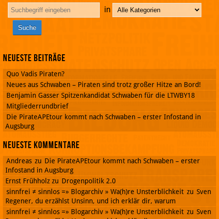
in
Neueste Beiträge
Quo Vadis Piraten?
Neues aus Schwaben – Piraten sind trotz großer Hitze an Bord!
Benjamin Gasser Spitzenkandidat Schwaben für die LTWBY18
Mitgliederrundbrief
Die PirateAPEtour kommt nach Schwaben – erster Infostand in
Augsburg
Neueste Kommentare
Andreas
zu
Die PirateAPEtour kommt nach Schwaben – erster
Infostand in Augsburg
Ernst Frühholz
zu
Drogenpolitik 2.0
sinnfrei ≠ sinnlos =» Blogarchiv » Wa(h)re Unsterblichkeit
zu
Sven
Regener, du erzählst Unsinn, und ich erklär dir, warum
sinnfrei ≠ sinnlos =» Blogarchiv » Wa(h)re Unsterblichkeit
zu
Sven