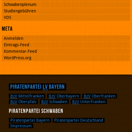
Schwabenplenum
Studiengebühren
VDS
Meta
Anmelden
Eintrags-Feed
Kommentar-Feed
WordPress.org
Piratenpartei
LV
Bayern
BzV
Mittelfranken
BzV
Oberbayern
BzV
Oberfranken
BzV
Oberpfalz
BzV
Schwaben
BzV
Unterfranken
Piratenpartei Schwaben
Piratenpartei Bayern
Piratenpartei Deutschland
Impressum