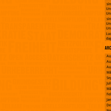
si
Uns
Uns
si
Uns
Uns
Lu
dag
Ar
Au
Au
Au
Mä
Se
Ju
Mä
Fe
Ja
De
No