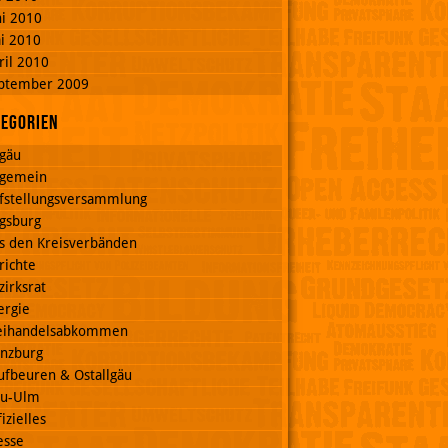
ni 2010
i 2010
ril 2010
ptember 2009
tegorien
lgäu
lgemein
fstellungsversammlung
gsburg
s den Kreisverbänden
richte
zirksrat
ergie
eihandelsabkommen
nzburg
ufbeuren & Ostallgäu
u-Ulm
izielles
esse