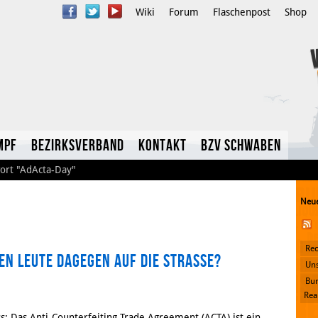
Wiki
Forum
Flaschenpost
Shop
mpf
Bezirksverband
Kontakt
BzV Schwaben
ort
"AdActa-Day"
Neue
Rec
en Leute dagegen auf die Strasse?
YouTube
Uns
Bun
Twitter
Rea
s: Das Anti-Counterfeiting Trade Agreement (ACTA) ist ein