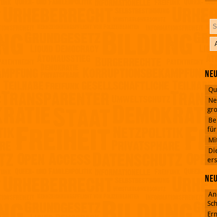
Neu
Qu
Ne
gro
Be
fü
Mi
Di
ers
Ne
An
Sch
Ern