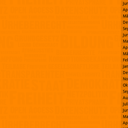
Ju
Ap
Mä
De
Se
Ju
Ma
Ap
Mä
Fe
Ja
De
No
Ok
Se
Au
Ju
Ju
Ma
Ap