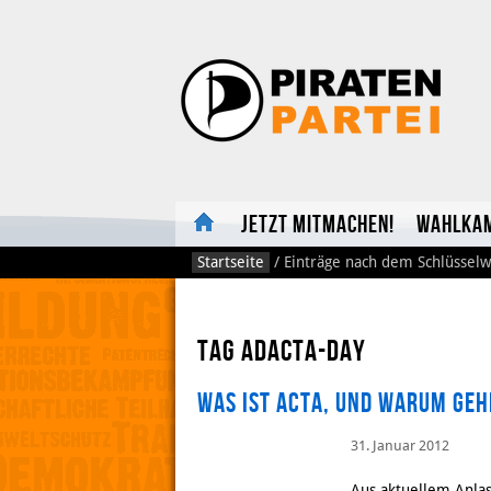
Jetzt mitmachen!
Wahlka
Startseite
/
Einträge nach dem Schlüsselw
Tag AdActa-Day
Was ist ACTA, und warum geh
31. Januar 2012
Aus aktuellem Anlas