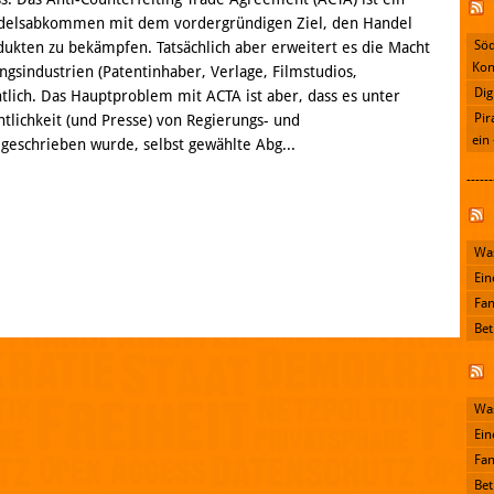
ndels­abkommen mit dem vordergründigen Ziel, den Handel
Söd
dukten zu bekämpfen. Tatsächlich aber erweitert es die Macht
Kon
gs­industrien (Patentinhaber, Verlage, Filmstudios,
Dig
htlich. Das Hauptproblem mit ACTA ist aber, dass es unter
Pir
ntlichkeit (und Presse) von Regierungs- und
ein
 geschrieben wurde, selbst gewählte Abg...
------
Facebook
Was
Ein
Fan
Bet
Was
Ein
Fan
Bet