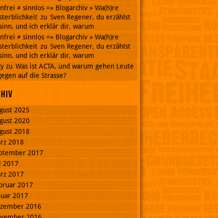
nnfrei ≠ sinnlos =» Blogarchiv » Wa(h)re
terblichkeit
zu
Sven Regener, du erzählst
inn, und ich erklär dir, warum
nnfrei ≠ sinnlos =» Blogarchiv » Wa(h)re
terblichkeit
zu
Sven Regener, du erzählst
inn, und ich erklär dir, warum
cy
zu
Was ist ACTA, und warum gehen Leute
egen auf die Strasse?
chiv
gust 2025
gust 2020
gust 2018
rz 2018
ptember 2017
li 2017
rz 2017
bruar 2017
nuar 2017
zember 2016
vember 2016