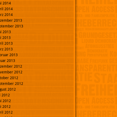
ni 2014
ril 2014
rz 2014
zember 2013
ptember 2013
ni 2013
i 2013
ril 2013
rz 2013
bruar 2013
nuar 2013
zember 2012
vember 2012
tober 2012
ptember 2012
gust 2012
li 2012
ni 2012
i 2012
ril 2012