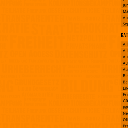
Ju
Ma
Ap
Se
Ka
Al
Al
Au
Au
Au
Be
Be
En
Fr
Gü
Ka
Ne
Off
Pr