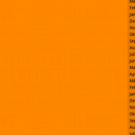
Mä
Fe
Ja
De
No
Ok
Se
Au
Ju
Ju
Ma
Ap
Mä
Fe
Ja
De
No
Ok
Se
Au
Ju