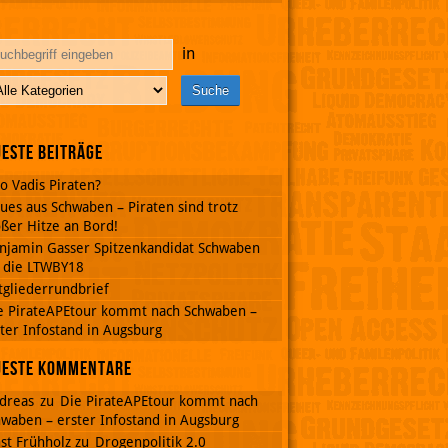
in
este Beiträge
o Vadis Piraten?
ues aus Schwaben – Piraten sind trotz
ßer Hitze an Bord!
njamin Gasser Spitzenkandidat Schwaben
r die LTWBY18
tgliederrundbrief
e PirateAPEtour kommt nach Schwaben –
ter Infostand in Augsburg
ueste Kommentare
dreas
zu
Die PirateAPEtour kommt nach
waben – erster Infostand in Augsburg
st Frühholz
zu
Drogenpolitik 2.0