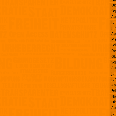
Ok
Se
Au
Ju
Ju
Ap
Mä
Fe
De
Ok
Se
Au
Ju
Ju
Ap
Fe
No
Ok
Au
Ju