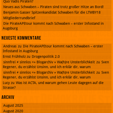
Quo Vadis Piraten?
Neues aus Schwaben – Piraten sind trotz großer Hitze an Bord!
Benjamin Gasser Spitzenkandidat Schwaben für die LTWBY18
Mitgliederrundbrief
Die PirateAPEtour kommt nach Schwaben – erster Infostand in
Augsburg
Neueste Kommentare
Andreas
zu
Die PirateAPEtour kommt nach Schwaben – erster
Infostand in Augsburg
Ernst Frühholz
zu
Drogenpolitik 2.0
sinnfrei ≠ sinnlos =» Blogarchiv » Wa(h)re Unsterblichkeit
zu
Sven
Regener, du erzählst Unsinn, und ich erklär dir, warum
sinnfrei ≠ sinnlos =» Blogarchiv » Wa(h)re Unsterblichkeit
zu
Sven
Regener, du erzählst Unsinn, und ich erklär dir, warum
Lucy
zu
Was ist ACTA, und warum gehen Leute dagegen auf die
Strasse?
Archiv
August 2025
August 2020