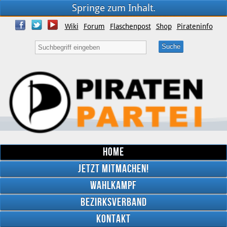
Springe zum Inhalt.
Wiki
Forum
Flaschenpost
Shop
Pirateninfo
Home
Jetzt mitmachen!
Wahlkampf
Bezirksverband
YouTube
Kontakt
Twitter