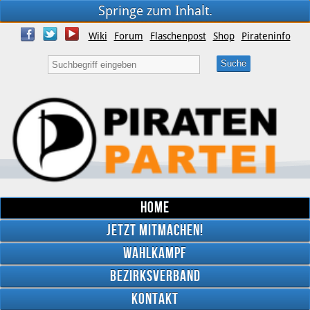
Springe zum Inhalt.
Wiki
Forum
Flaschenpost
Shop
Pirateninfo
Home
Jetzt mitmachen!
Wahlkampf
Bezirksverband
YouTube
Kontakt
Twitter