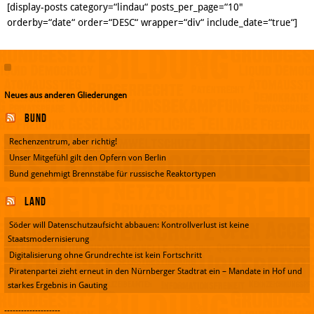
[display-posts category=“lindau“ posts_per_page=“10″
orderby=“date“ order=“DESC“ wrapper=“div“ include_date=“true“]
Neues aus anderen Gliederungen
Bund
Rechenzentrum, aber richtig!
Unser Mitgefühl gilt den Opfern von Berlin
Bund genehmigt Brennstäbe für russische Reaktortypen
Land
Söder will Datenschutzaufsicht abbauen: Kontrollverlust ist keine
Staatsmodernisierung
Digitalisierung ohne Grundrechte ist kein Fortschritt
Piratenpartei zieht erneut in den Nürnberger Stadtrat ein – Mandate in Hof und
starkes Ergebnis in Gauting
--------------------