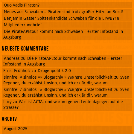
Quo Vadis Piraten?
Neues aus Schwaben – Piraten sind trotz großer Hitze an Bord!
Benjamin Gasser Spitzenkandidat Schwaben für die LTWBY18
Mitgliederrundbrief
Die PirateAPEtour kommt nach Schwaben – erster Infostand in
Augsburg
Neueste Kommentare
Andreas
zu
Die PirateAPEtour kommt nach Schwaben – erster
Infostand in Augsburg
Ernst Frühholz
zu
Drogenpolitik 2.0
sinnfrei ≠ sinnlos =» Blogarchiv » Wa(h)re Unsterblichkeit
zu
Sven
Regener, du erzählst Unsinn, und ich erklär dir, warum
sinnfrei ≠ sinnlos =» Blogarchiv » Wa(h)re Unsterblichkeit
zu
Sven
Regener, du erzählst Unsinn, und ich erklär dir, warum
Lucy
zu
Was ist ACTA, und warum gehen Leute dagegen auf die
Strasse?
Archiv
August 2025