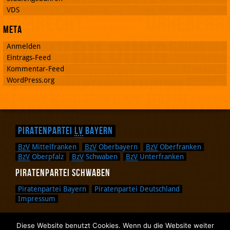
VDS
Meta
Anmelden
Eintrags-Feed
Kommentar-Feed
WordPress.org
Piratenpartei
LV
Bayern
BzV
Mittelfranken
BzV
Oberbayern
BzV
Oberfranken
BzV
Oberpfalz
BzV
Schwaben
BzV
Unterfranken
Piratenpartei Schwaben
Piratenpartei Bayern
Piratenpartei Deutschland
Impressum
Diese Website benutzt Cookies. Wenn du die Website weiter
Zurück nach oben.