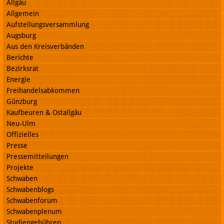
Allgäu
Allgemein
Aufstellungsversammlung
Augsburg
Aus den Kreisverbänden
Berichte
Bezirksrat
Energie
Freihandelsabkommen
Günzburg
Kaufbeuren & Ostallgäu
Neu-Ulm
Offizielles
Presse
Pressemitteilungen
Projekte
Schwaben
Schwabenblogs
Schwabenforum
Schwabenplenum
Studiengebühren