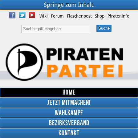
Springe zum Inhalt.
Wiki
Forum
Flaschenpost
Shop
Pirateninfo
Home
Jetzt mitmachen!
Wahlkampf
Bezirksverband
YouTube
Kontakt
Twitter