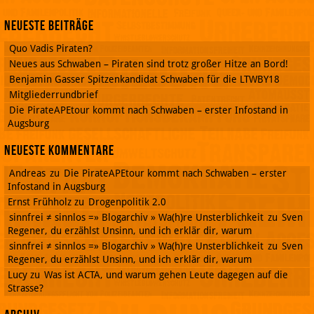
Neueste Beiträge
Quo Vadis Piraten?
Neues aus Schwaben – Piraten sind trotz großer Hitze an Bord!
Benjamin Gasser Spitzenkandidat Schwaben für die LTWBY18
Mitgliederrundbrief
Die PirateAPEtour kommt nach Schwaben – erster Infostand in
Augsburg
Neueste Kommentare
Andreas
zu
Die PirateAPEtour kommt nach Schwaben – erster
Infostand in Augsburg
Ernst Frühholz
zu
Drogenpolitik 2.0
sinnfrei ≠ sinnlos =» Blogarchiv » Wa(h)re Unsterblichkeit
zu
Sven
Regener, du erzählst Unsinn, und ich erklär dir, warum
sinnfrei ≠ sinnlos =» Blogarchiv » Wa(h)re Unsterblichkeit
zu
Sven
Regener, du erzählst Unsinn, und ich erklär dir, warum
Lucy
zu
Was ist ACTA, und warum gehen Leute dagegen auf die
Strasse?