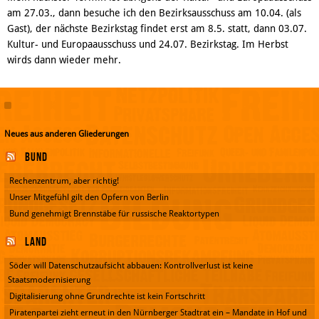
am 27.03., dann besuche ich den Bezirksausschuss am 10.04. (als
Gast), der nächste Bezirkstag findet erst am 8.5. statt, dann 03.07.
Kultur- und Europaausschuss und 24.07. Bezirkstag. Im Herbst
wirds dann wieder mehr.
Neues aus anderen Gliederungen
Bund
Rechenzentrum, aber richtig!
Unser Mitgefühl gilt den Opfern von Berlin
Bund genehmigt Brennstäbe für russische Reaktortypen
Land
Söder will Datenschutzaufsicht abbauen: Kontrollverlust ist keine
Staatsmodernisierung
Digitalisierung ohne Grundrechte ist kein Fortschritt
Piratenpartei zieht erneut in den Nürnberger Stadtrat ein – Mandate in Hof und