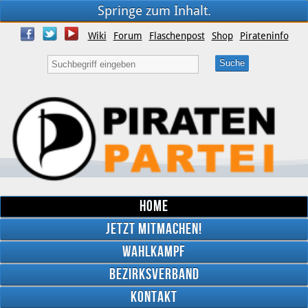
Springe zum Inhalt.
Wiki
Forum
Flaschenpost
Shop
Pirateninfo
Home
Jetzt mitmachen!
Wahlkampf
Bezirksverband
YouTube
Kontakt
Twitter