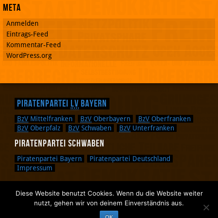
Meta
Anmelden
Eintrags-Feed
Kommentar-Feed
WordPress.org
Piratenpartei
LV
Bayern
BzV
Mittelfranken
BzV
Oberbayern
BzV
Oberfranken
BzV
Oberpfalz
BzV
Schwaben
BzV
Unterfranken
Piratenpartei Schwaben
Piratenpartei Bayern
Piratenpartei Deutschland
Impressum
Diese Website benutzt Cookies. Wenn du die Website weiter
Zurück nach oben.
nutzt, gehen wir von deinem Einverständnis aus.
Zurück zum Anfang des Textes.
OK