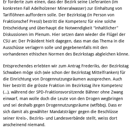
Er forderte zum einen, dass der Bezirk seine Lieferanten (im
konkreten Fall Adelholzener Mineralwasser) zur Einhaltung von
Tariflöhnen auffordern solle. Der Bezirkstag (in Person von
Fraktionschef Pressl) bestritt die Kompetenz für eine solche
Entscheidung und überhaupt die Notwendigkeit “inhaltlicher”
Diskussionen im Plenum. Hier setzen dann wieder die Flügel der
CSU an: Der Präsident hielt dagegen, dass man das Thema in die
Ausschüsse verlagern solle und gegebenenfalls mit den
vorhandenen ethischen Normen des Bezirkstags abgleichen könne.
Entsprechendes erlebten wir zum Antrag Frederiks, der Bezirkstag
Schwaben möge sich (wie schon der Bezirkstag Mittelfranken) für
die Einrichtung von Drogennutzungsräumen aussprechen. Auch
hier bestritt die grösste Fraktion im Bezirkstag ihre Kompetenz
(…), während der SPD-Fraktionsvorsitzende Bähner ohne Zwang
einwarf, man wolle doch die Leute von den Drogen wegbringen
und sei deshalb gegen Drogennutzungsräume (wtfbbq). Dass er
sich damit als gewählter Mandatsträger gegen die Beschlüsse
seiner Kreis-, Bezirks- und Landesverbände stellt, weiss dort
anscheinend niemand.