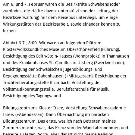
Am 6. und 7. Februar waren die Bezirksräte Schwabens (oder
zumindest die Hälfte davon, unterstützt von der Leitung der
Bezirksverwaltung) mit dem Reisebus unterwegs, um einige
Wirkungsstätten der Bezirksarbeit, sowie einander kennen zu
lernen.
Abfahrt 6.7., 8:00. Wir waren an folgenden Plätzen:
Kloster/volkskundliches Museum Oberschönenfeld (Führung),
Besichtigung des Edith-Stein-Hauses (Wohnprojekt) in Thanhausen
und des Krankenhauses St. Camillus in Ursberg (Zweckverband),
Besichtigung der Schwäbischen Jugendbildungs- und
Begegnungsstätte Babenhausen (+Mittagessen), Besichtigung der
Trachtenberatungsstelle Krumbach, Vorstellung der
Volksmusikberatungsstelle, Berufsfachschule für Musik,
Besichtigung des Tagungs- und
Bildungszentrums Kloster Irsee, Vorstellung Schwabenakademie
Irsee, (+Abendessen). Dann Übernachtung im barocken
Bildungszentrum. Das erste, was ich nach Betreten meines
Zimmers machte, war, das Kreuz von der Wand abzunehmen und
beiseite zu legen. Sorry, aber das ist nicht meine Religion.