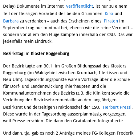
Delay) Dokumente im Internet
veröffentlicht
, ist nur zu einem
Teil der fleissigen Vorarbeit der beiden Grüninnen
Kirsi
und
Barbara
zu verdanken – auch das Erscheinen eines
Piraten
im
September trug nur minimal bei, ebenso wie die reine Vernunft –
sondern vor allem den Flügelkämpfen innerhalb der CSU. Das war
jedenfalls mein Eindruck.
Bezirkstag im Kloster Roggenburg
Der Bezirk tagte am 30.1. im Großen Bildungssaal des Klosters
Roggenburg (im Waldgebiet zwischen Krumbach, Illertissen und
Neu-Ulm). Tagesordnungspunkte waren Vorträge über die Schule
für Dorf- und Landentwicklung Thierhaupten und die
Kommunalunternehmen des Bezirks (z.B. die Kliniken) sowie die
Verleihung der Bezirksehrenmedaille an den langjährigen
Bezirksrat und derzeitigen Fraktionschef der CSU,
Herbert Pressl
.
Diese wurde in der Tagesordung ausserplanmässig vorgezogen,
weil Presse erschien. Die dann den Gratulanten fotografierte.
Und dann, tja, gab es noch 2 Anträge meines FG-Kollegen Frederik.