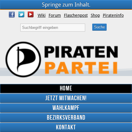
Springe zum Inhalt.
Wiki
Forum
Flaschenpost
Shop
Pirateninfo
Home
Jetzt mitmachen!
Wahlkampf
Bezirksverband
YouTube
Kontakt
Twitter