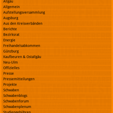
Allgäu
Allgemein
Aufstellungsversammlung
Augsburg
Aus den Kreisverbänden
Berichte
Bezirksrat
Energie
Freihandelsabkommen
Günzburg
Kaufbeuren & Ostallgäu
Neu-Ulm
Offizielles
Presse
Pressemitteilungen
Projekte
Schwaben
Schwabenblogs
Schwabenforum
Schwabenplenum
Studiengebühren