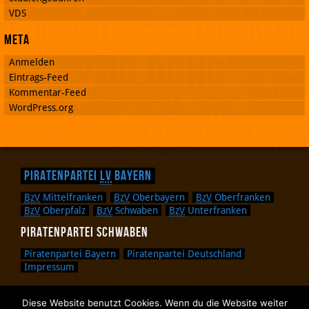
VDS
Meta
Anmelden
Eintrags-Feed
Kommentar-Feed
WordPress.org
Piratenpartei
LV
Bayern
BzV
Mittelfranken
BzV
Oberbayern
BzV
Oberfranken
BzV
Oberpfalz
BzV
Schwaben
BzV
Unterfranken
Piratenpartei Schwaben
Piratenpartei Bayern
Piratenpartei Deutschland
Impressum
Diese Website benutzt Cookies. Wenn du die Website weiter
Zurück nach oben.