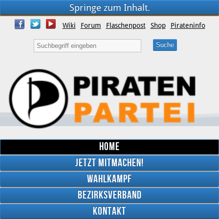
Springe zum Inhalt.
Wiki
Forum
Flaschenpost
Shop
Pirateninfo
Home
Jetzt mitmachen!
Wahlkampf
Bezirksverband
YouTube
Kontakt
Twitter