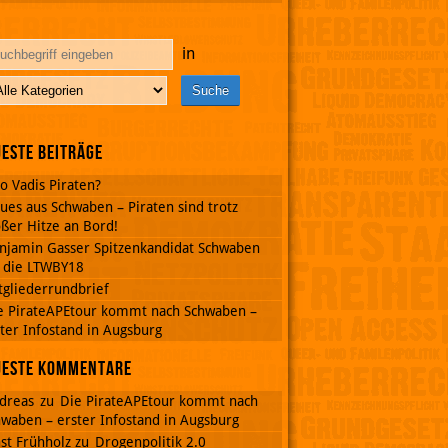
in
este Beiträge
o Vadis Piraten?
ues aus Schwaben – Piraten sind trotz
ßer Hitze an Bord!
njamin Gasser Spitzenkandidat Schwaben
r die LTWBY18
tgliederrundbrief
e PirateAPEtour kommt nach Schwaben –
ter Infostand in Augsburg
ueste Kommentare
dreas
zu
Die PirateAPEtour kommt nach
waben – erster Infostand in Augsburg
st Frühholz
zu
Drogenpolitik 2.0