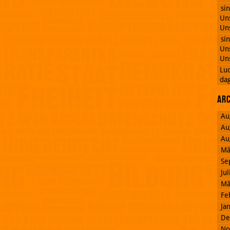
si
Uns
Uns
si
Uns
Uns
Lu
dag
Ar
Au
Au
Au
Mä
Se
Ju
Mä
Fe
Ja
De
No