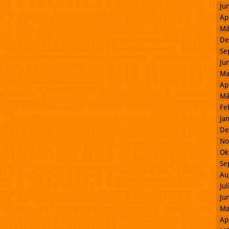
Ju
Ap
Mä
De
Se
Ju
Ma
Ap
Mä
Fe
Ja
De
No
Ok
Se
Au
Ju
Ju
Ma
Ap