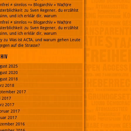
nnfrei ≠ sinnlos =» Blogarchiv » Wa(h)re
terblichkeit
zu
Sven Regener, du erzählst
inn, und ich erklär dir, warum
nnfrei ≠ sinnlos =» Blogarchiv » Wa(h)re
terblichkeit
zu
Sven Regener, du erzählst
inn, und ich erklär dir, warum
cy
zu
Was ist ACTA, und warum gehen Leute
egen auf die Strasse?
chiv
gust 2025
gust 2020
gust 2018
rz 2018
ptember 2017
li 2017
rz 2017
bruar 2017
nuar 2017
zember 2016
vember 2016