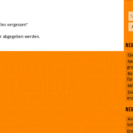
lles vergessen“
r abgegeben werden.
Neu
Qu
Ne
gro
Be
fü
Mi
Di
ers
Ne
An
Sch
Ern