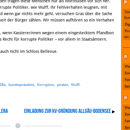
en tragen diese Menschen nur als Worthülsen vor sich her.
rrupte Politiker, wie Wulff, ihr Fehlverhalten leugnen, mit
Söd
d wenn gar nichts mehr geht, versuchen Gras über die Sache
Kon
hkeit der Bürger zählen. Wir müssen aufhören so ein Verhalten
Dig
Pir
ch, wenn Kassiererinnen wegen einem eingestecktem Pfandbon
ein
 Recht für korrupte Politiker – vor allem in Staatsämtern.
------
auch nicht im Schloss Bellevue.
Facebook
Was
Ein
Fan
08e
,
bundespräsident
,
Korruption
,
piraten
,
Wulff
.
Bet
Was
lera
Einladung zur KV-Gründung Allgäu-Bodensee
▶
Ein
Fan
Bet