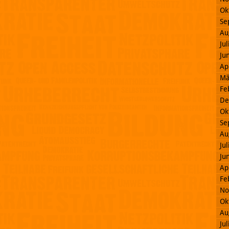
Ok
Se
Au
Ju
Ju
Ap
Mä
Fe
De
Ok
Se
Au
Ju
Ju
Ap
Fe
No
Ok
Au
Ju