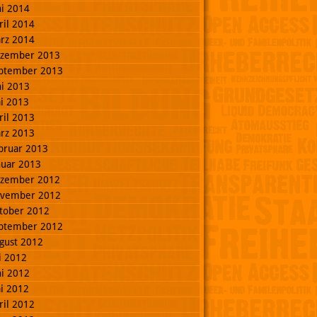
ni 2014
ril 2014
rz 2014
zember 2013
ptember 2013
ni 2013
i 2013
ril 2013
rz 2013
bruar 2013
nuar 2013
zember 2012
vember 2012
tober 2012
ptember 2012
gust 2012
li 2012
ni 2012
i 2012
ril 2012