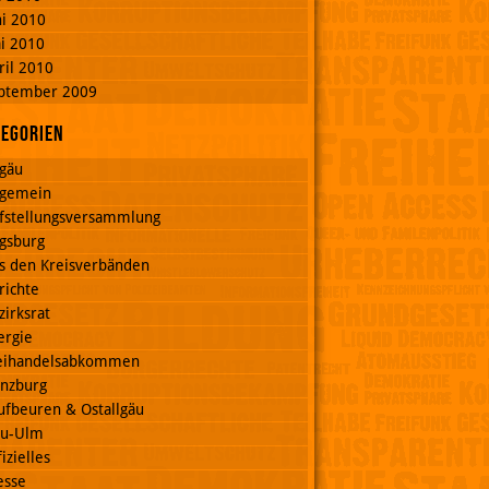
ni 2010
i 2010
ril 2010
ptember 2009
tegorien
lgäu
lgemein
fstellungsversammlung
gsburg
s den Kreisverbänden
richte
zirksrat
ergie
eihandelsabkommen
nzburg
ufbeuren & Ostallgäu
u-Ulm
izielles
esse