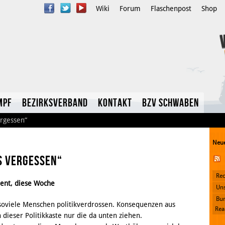
Wiki
Forum
Flaschenpost
Shop
mpf
Bezirksverband
Kontakt
BzV Schwaben
ergessen“
Neue
es vergessen“
Rec
dent, diese Woche
YouTube
Uns
Bun
Twitter
oviele Menschen politikverdrossen. Konsequenzen aus
Rea
dieser Politikkaste nur die da unten ziehen.