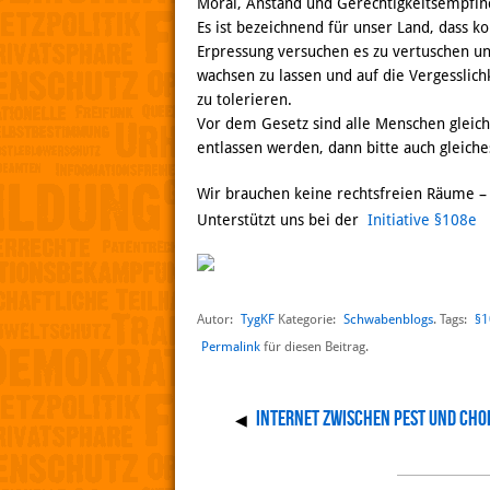
Moral, Anstand und Gerechtigkeitsempfind
Es ist bezeichnend für unser Land, dass ko
Erpressung versuchen es zu vertuschen un
wachsen zu lassen und auf die Vergesslic
zu tolerieren.
Vor dem Gesetz sind alle Menschen glei
entlassen werden, dann bitte auch gleiches
Wir brauchen keine rechtsfreien Räume – 
Unterstützt uns bei der
Initiative §108e
Autor:
TygKF
Schwabenblogs
§1
Kategorie:
. Tags:
Permalink
für diesen Beitrag.
Internet zwischen Pest und Cho
◀