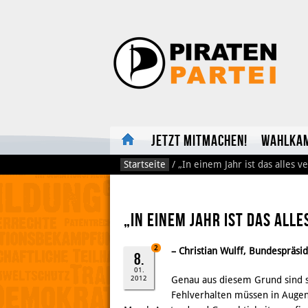
Jetzt mitmachen!
Wahlka
Startseite
/
„In einem Jahr ist das alles v
„In einem Jahr ist das all
2
– Christian Wulff, Bundespräsi
8.
01.
2012
Genau aus diesem Grund sind s
Fehlverhalten müssen in Augen 