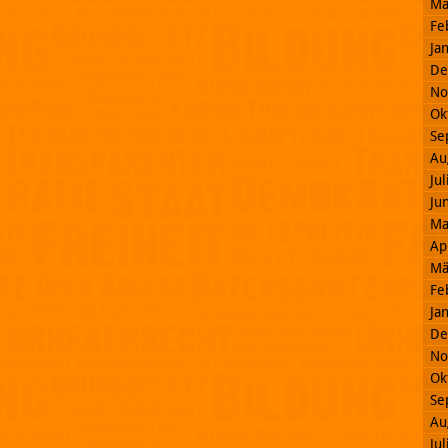
Mä
Fe
Ja
De
No
Ok
Se
Au
Ju
Ju
Ma
Ap
Mä
Fe
Ja
De
No
Ok
Se
Au
Ju