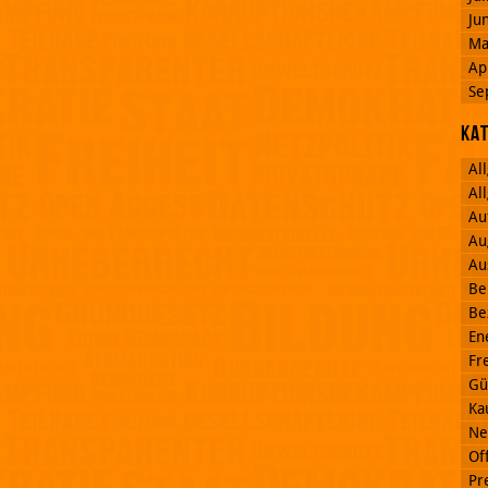
Ju
Ma
Ap
Se
Ka
Al
Al
Au
Au
Au
Be
Be
En
Fr
Gü
Ka
Ne
Off
Pr