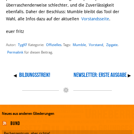
überraschenderweise schlechter, und die Zuverlässigkeit
ebenfalls. Daher der Beschluss: Mumble bleibt das Tool der
Wahl, alle Infos dazu auf der aktuellen
Vorstandsseite
.
euer fritz
Autor:
TygKF
Offizielles
Mumble
,
Vorstand
,
Zipgate
Kategorie:
. Tags:
.
Permalink
für diesen Beitrag.
Bildungsstreik!
Newsletter: Erste Ausgabe
◀
▶
Neues aus anderen Gliederungen
Bund
Rechenzentrum, aber richtig!