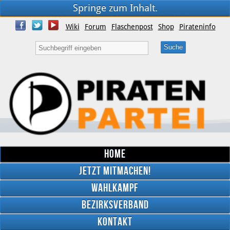
Springe zum Inhalt.
Wiki
Forum
Flaschenpost
Shop
Pirateninfo
Home
Jetzt mitmachen!
Wahlkampf
Bezirksverband
YouTube
Kontakt
Twitter