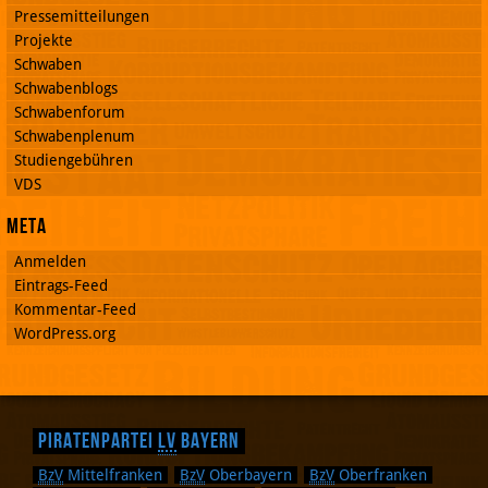
Pressemitteilungen
Projekte
Schwaben
Schwabenblogs
Schwabenforum
Schwabenplenum
Studiengebühren
VDS
Meta
Anmelden
Eintrags-Feed
Kommentar-Feed
WordPress.org
Piratenpartei
LV
Bayern
BzV
Mittelfranken
BzV
Oberbayern
BzV
Oberfranken