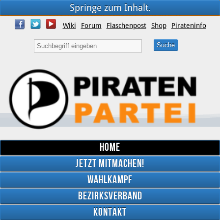
Springe zum Inhalt.
Wiki
Forum
Flaschenpost
Shop
Pirateninfo
Home
Jetzt mitmachen!
Wahlkampf
Bezirksverband
YouTube
Kontakt
Twitter