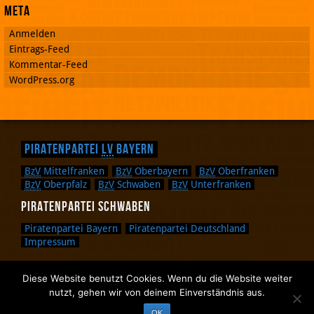
Meta
Anmelden
Eintrags-Feed
Kommentar-Feed
WordPress.org
Piratenpartei
LV
Bayern
BzV
Mittelfranken
BzV
Oberbayern
BzV
Oberfranken
BzV
Oberpfalz
BzV
Schwaben
BzV
Unterfranken
Piratenpartei Schwaben
Piratenpartei Bayern
Piratenpartei Deutschland
Impressum
Diese Website benutzt Cookies. Wenn du die Website weiter
Zurück nach oben.
nutzt, gehen wir von deinem Einverständnis aus.
Zurück zum Anfang des Textes.
OK